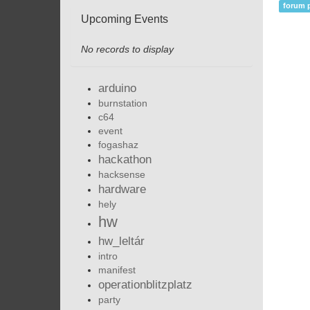
forum 
Upcoming Events
No records to display
arduino
burnstation
c64
event
fogashaz
hackathon
hacksense
hardware
hely
hw
hw_leltár
intro
manifest
operationblitzplatz
party