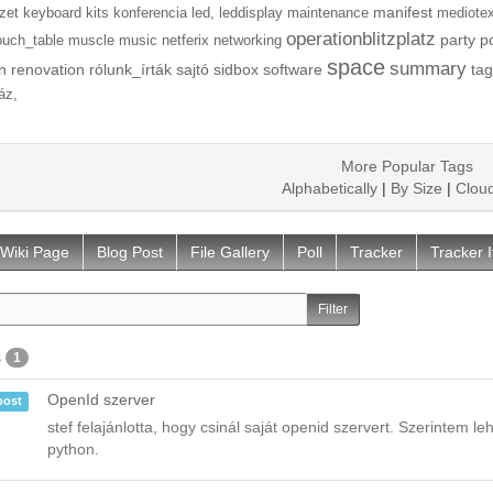
manifest
zet
keyboard
kits
konferencia
led,
leddisplay
maintenance
mediotex
operationblitzplatz
party
p
ouch_table
muscle
music
netferix
networking
space
summary
n
renovation
rólunk_írták
sajtó
sidbox
software
tag
áz,
More Popular Tags
Alphabetically
|
By Size
|
Clou
Wiki Page
Blog Post
File Gallery
Poll
Tracker
Tracker 
s
1
OpenId szerver
post
stef felajánlotta, hogy csinál saját openid szervert. Szerintem leh
python.