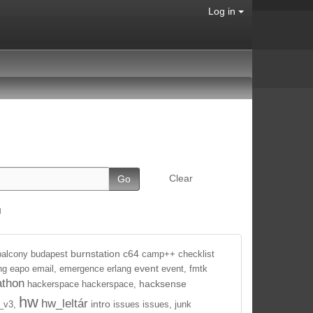
Log in
Clear
g
burnstation
c64
balcony
budapest
camp++
checklist
event
ng
eapo
email,
emergence
erlang
event,
fmtk
athon
hacksense
hackerspace
hackerspace,
hw
hw_leltár
intro
_v3,
issues
issues,
junk