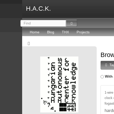
H.A.C.K.
Home
Blog
THX
Projects
Brow
Ta
With 
1-wire
clock
fogas
hard