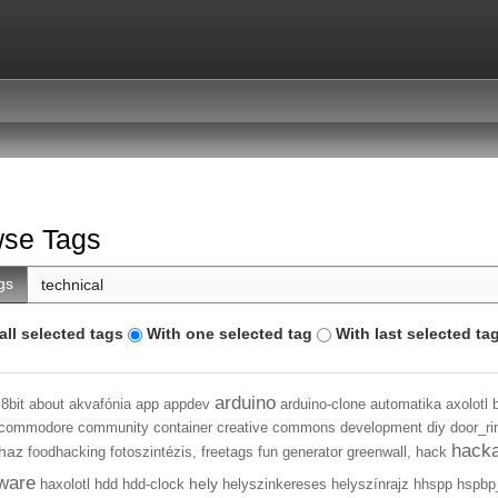
se Tags
gs
all selected tags
With one selected tag
With last selected ta
arduino
8bit
about
akvafónia
app
appdev
arduino-clone
automatika
axolotl
commodore
community
container
creative commons
development
diy
door_ri
hack
haz
foodhacking
fotoszintézis,
freetags
fun
generator
greenwall,
hack
ware
hely
haxolotl
hdd
hdd-clock
helyszinkereses
helyszínrajz
hhspp
hspbp