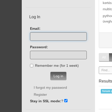
kertés
multit
pytho
Log In
üvegh
Email:
Password:
All
Remember me (for 1 week)
Log in
Result
I forgot my password
forum 
Register
Stay in SSL mode:
?