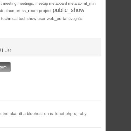
t
meeting
meetings,
meetup
metaboard
metalab
mt_mini
public_show
cb
place
press_room
project
technical
techshow
user
web_portal
üvegház
d
|
List
Item
etne akár itt a bluehost-on is. lehet php-s, ruby.