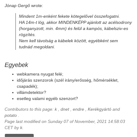
Jónap Gergő
wrote:
Mindent 1m-enként fekete kötegelővel összefogatni.
HA 14m-t lóg, akkor MINDENKÉPP ajánlott az acélsodrony
(horganyzott, min. 4mm) és felül a kampós, kábelsziv-es
rögzítés.
Nem kell távolság a kábelek között, egyébként sem
tudnád megoldani.
Egyebek
webkamera nyugat felé;
időjárás szenzorok (szél irány/erősség, hőmérséklet,
csapadék);
villámdetektor?
esetleg valami egyéb szenzort?
Contributors to this page:
k
,
dnet
,
endre
,
Kerékgyártó
and
potato
.
Page last modified on Sunday 07 of November, 2021 14:58:03
CET by
k
.