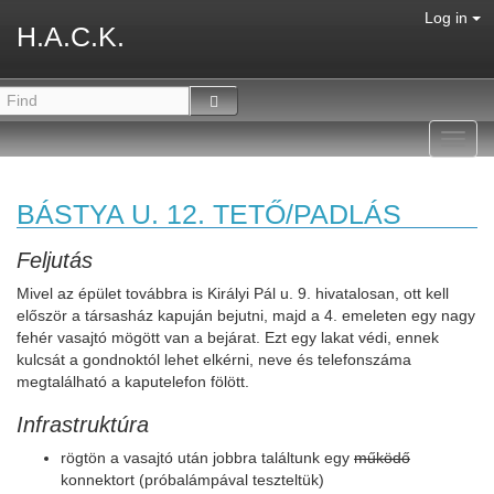
Log in
H.A.C.K.
Toggl
navig
BÁSTYA U. 12. TETŐ/PADLÁS
Feljutás
Mivel az épület továbbra is Királyi Pál u. 9. hivatalosan, ott kell
először a társasház kapuján bejutni, majd a 4. emeleten egy nagy
fehér vasajtó mögött van a bejárat. Ezt egy lakat védi, ennek
kulcsát a gondnoktól lehet elkérni, neve és telefonszáma
megtalálható a kaputelefon fölött.
Infrastruktúra
rögtön a vasajtó után jobbra találtunk egy
működő
konnektort (próbalámpával teszteltük)