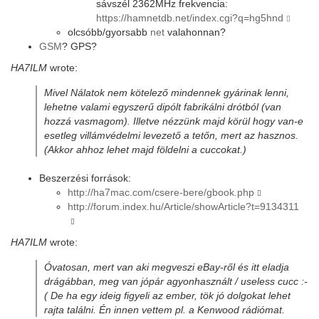
sávszél 2362MHz frekvencia:
https://hamnetdb.net/index.cgi?q=hg5hnd
olcsóbb/gyorsabb
net
valahonnan?
GSM
? GPS?
HA7ILM
wrote:
Mivel Nálatok nem kötelező mindennek gyárinak lenni,
lehetne valami egyszerű dipólt fabrikálni drótból (van
hozzá vasmagom). Illetve nézzünk majd körül hogy van-e
esetleg villámvédelmi levezető a tetőn, mert az hasznos.
(Akkor ahhoz lehet majd földelni a cuccokat.)
Beszerzési források:
http://ha7mac.com/csere-bere/gbook.php
http://forum.index.hu/Article/showArticle?t=9134311
HA7ILM
wrote:
Óvatosan, mert van aki megveszi eBay-ről és itt eladja
drágábban, meg van jópár agyonhasznált / useless cucc :-
( De ha egy ideig figyeli az ember, tök jó dolgokat lehet
rajta találni. Én innen vettem pl. a Kenwood rádiómat.