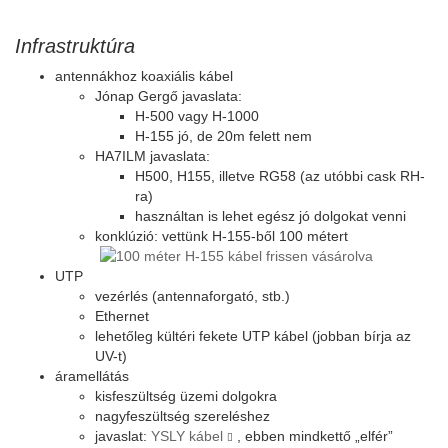
Infrastruktúra
antennákhoz koaxiális kábel
Jónap Gergő javaslata:
H-500 vagy H-1000
H-155 jó, de 20m felett nem
HA7ILM javaslata:
H500, H155, illetve RG58 (az utóbbi cask RH-
ra)
használtan is lehet egész jó dolgokat venni
konklúzió: vettünk H-155-ből 100 métert
UTP
vezérlés (antennaforgató, stb.)
Ethernet
lehetőleg kültéri fekete UTP kábel (jobban bírja az
UV-t)
áramellátás
kisfeszültség üzemi dolgokra
nagyfeszültség szereléshez
javaslat:
YSLY kábel
, ebben mindkettő „elfér”