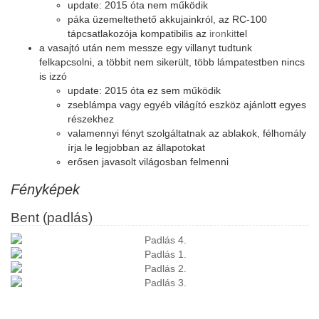
update: 2015 óta nem működik
páka üzemeltethető akkujainkról, az RC-100
tápcsatlakozója kompatibilis az
ironkit
tel
a vasajtó után nem messze egy villanyt tudtunk
felkapcsolni, a többit nem sikerült, több lámpatestben nincs
is izzó
update: 2015 óta ez sem működik
zseblámpa vagy egyéb világító eszköz ajánlott egyes
részekhez
valamennyi fényt szolgáltatnak az ablakok, félhomály
írja le legjobban az állapotokat
erősen javasolt világosban felmenni
Fényképek
Bent (padlás)