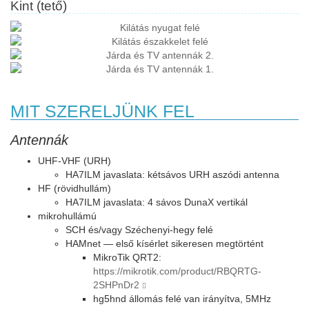
Kint (tető)
MIT SZERELJÜNK FEL
Antennák
UHF-VHF (URH)
HA7ILM javaslata: kétsávos URH aszódi antenna
HF (rövidhullám)
HA7ILM javaslata: 4 sávos DunaX vertikál
mikrohullámú
SCH és/vagy Széchenyi-hegy felé
HAMnet — első kísérlet sikeresen megtörtént
MikroTik QRT2:
https://mikrotik.com/product/RBQRTG-
2SHPnDr2
hg5hnd állomás felé van irányítva, 5MHz