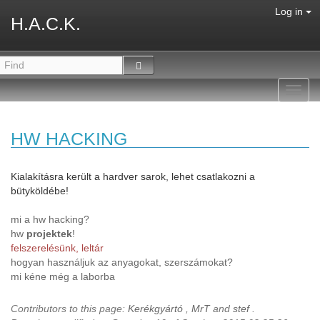
Log in
H.A.C.K.
Toggl
navig
HW HACKING
Kialakításra került a hardver sarok, lehet csatlakozni a
bütyköldébe!
mi a hw hacking?
hw
projektek
!
felszerelésünk, leltár
hogyan használjuk az anyagokat, szerszámokat?
mi kéne még a laborba
Contributors to this page:
Kerékgyártó
,
MrT
and
stef
.