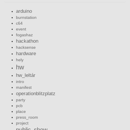
arduino
burnstation
c64
event
fogashaz
hackathon
hacksense
hardware
hely
hw
hw_leltár
intro
manifest
operationblitzplatz
party
pcb
place
press_room
project
public_show