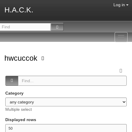
Log in
H.A.C.K.
Toggl
navig
hwcuccok
Category
Multiple select
Displayed rows