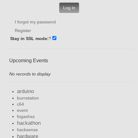
Log in
I forgot my password
Register
Stay in SSL mode:
?
Upcoming Events
No records to display
arduino
burnstation
c64
event
fogashaz
hackathon
hacksense
hardware