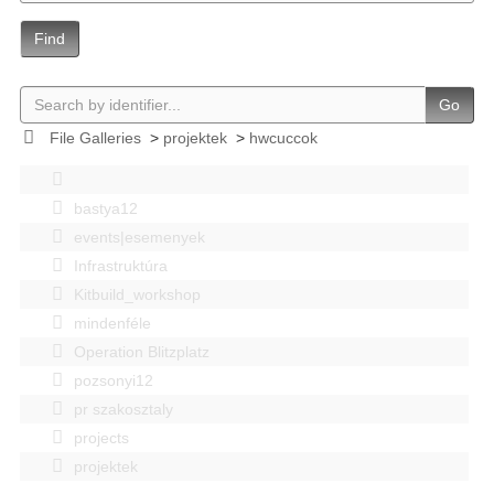
Find
Go
File Galleries
>
projektek
>
hwcuccok
bastya12
events|esemenyek
Infrastruktúra
Kitbuild_workshop
mindenféle
Operation Blitzplatz
pozsonyi12
pr szakosztaly
projects
projektek