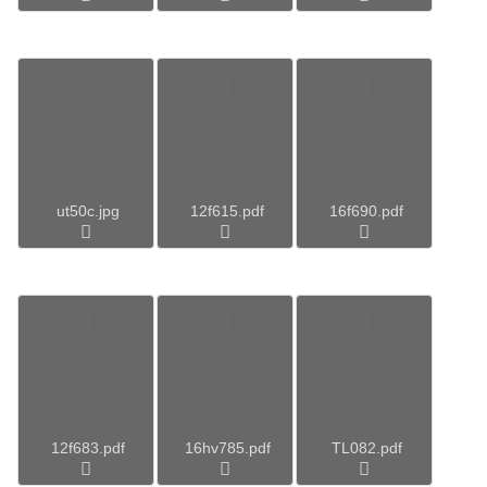
ut50c.jpg
12f615.pdf
16f690.pdf
12f683.pdf
16hv785.pdf
TL082.pdf