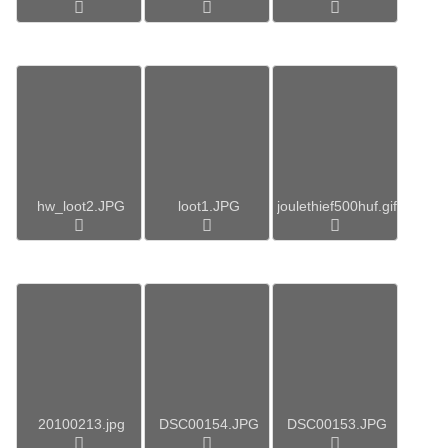
hw_loot2.JPG
loot1.JPG
joulethief500huf.gif
20100213.jpg
DSC00154.JPG
DSC00153.JPG