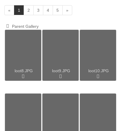
(
«
1
2
3
4
5
»
c
u
Parent Gallery
r
r
e
n
t
)
loot8.JPG
loot9.JPG
loot10.JPG