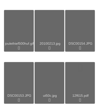
joulethief500huf.gif
20100213.jpg
DSC00154.JPG
DSC00153.JPG
ut50c.jpg
12f615.pdf