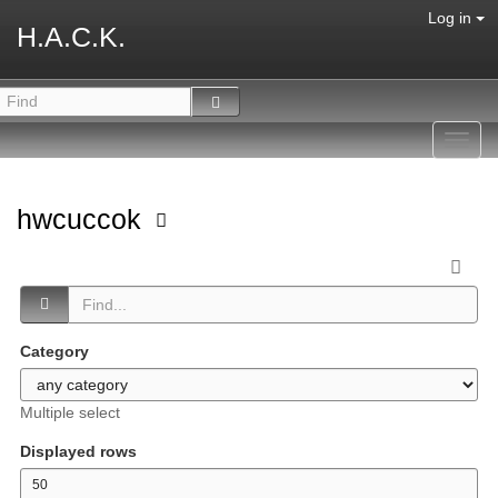
Log in
H.A.C.K.
Toggl
navig
hwcuccok
Category
Multiple select
Displayed rows