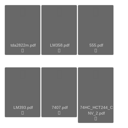
tda2822m.pdf
LM358.pdf
555.pdf
LM393.pdf
7407.pdf
74HC_HCT244_C
NV_2.pdf