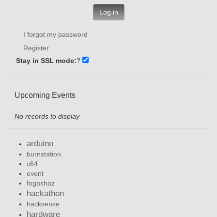
Log in
I forgot my password
Register
Stay in SSL mode:
?
Upcoming Events
No records to display
arduino
burnstation
c64
event
fogashaz
hackathon
hacksense
hardware