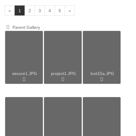
(
«
1
2
3
4
5
»
c
u
Parent Gallery
r
r
e
n
t
)
secure1.JPG
project1.JPG
loot15a.JPG