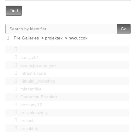
Find
Go
File Galleries
>
projektek
>
hwcuccok
bastya12
events|esemenyek
Infrastruktúra
Kitbuild_workshop
mindenféle
Operation Blitzplatz
pozsonyi12
pr szakosztaly
projects
projektek