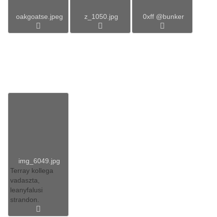
oakgoatse.jpeg
z_1050.jpg
0xff @bunker
img_6049.jpg
Terray kollega
vadaszta,
leanyfalusi
strandon.