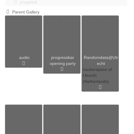
projektek
Parent Gallery
audio
progressbar
Randomdata@Utr
opening party
echt
hackerspace of
Utrecht
(Netherlands)