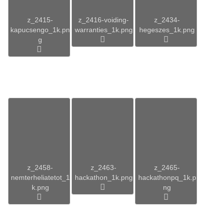
z_2415-
z_2416-voiding-
z_2434-
kapucsengo_1k.pn
warranties_1k.png
hegeszes_1k.png
g
z_2458-
z_2463-
z_2465-
nemterheliatetot_1
hackathon_1k.png
hackathonpq_1k.p
k.png
ng