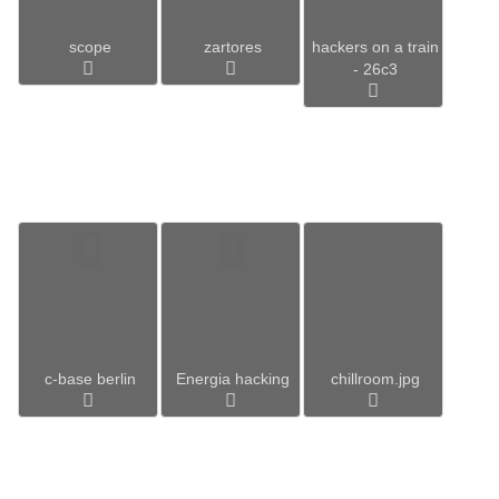
scope
zartores
hackers on a train
- 26c3
c-base berlin
Energia hacking
chillroom.jpg