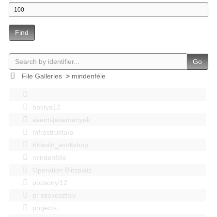
Find
Go
File Galleries
>
mindenféle
bastya12
events|esemenyek
Infrastruktúra
Kitbuild_workshop
mindenféle
Operation Blitzplatz
pozsonyi12
pr szakosztaly
projects