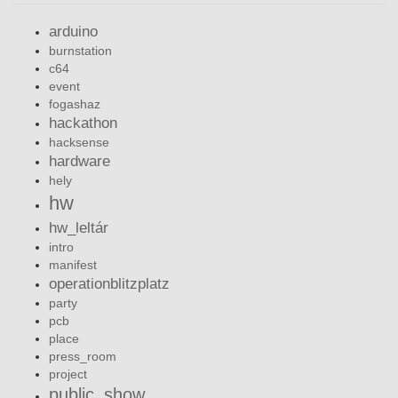
arduino
burnstation
c64
event
fogashaz
hackathon
hacksense
hardware
hely
hw
hw_leltár
intro
manifest
operationblitzplatz
party
pcb
place
press_room
project
public_show