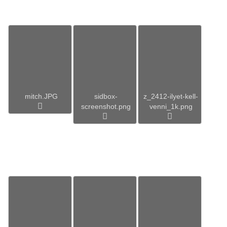
mitch.JPG
sidbox-
z_2412-ilyet-kell-
screenshot.png
venni_1k.png