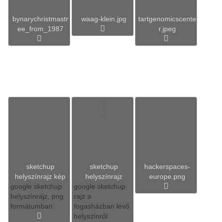
bynarychristmastr
waag-klein.jpg
tartgenomicscente
ee_from_1987
r.jpeg
sketchup
sketchup
hackerspaces-
helyszínrajz kép
helyszínrajz
europe.png
google sketchup
google sketchup
helyszínrajz, png
rajz a
formátumban
fogasházban lévő
helyszínről