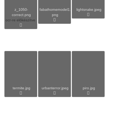
z_1050-
fabathomemodel1.
lightsnake.jpeg
correct.png
png
ocr-re előkészítve
termite.jpg
urbanterror.jpeg
piro.jpg