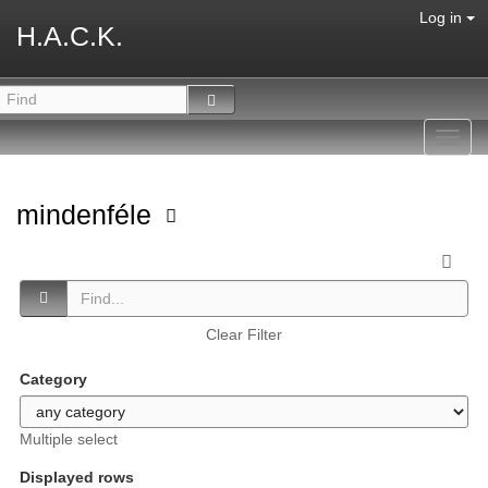
Log in
H.A.C.K.
Toggl
navig
mindenféle
Clear Filter
Category
Multiple select
Displayed rows