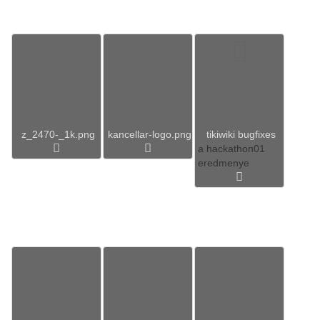
z_2470-_1k.png
kancellar-logo.png
tikiwiki bugfixes
a hackathon01
eredmenye