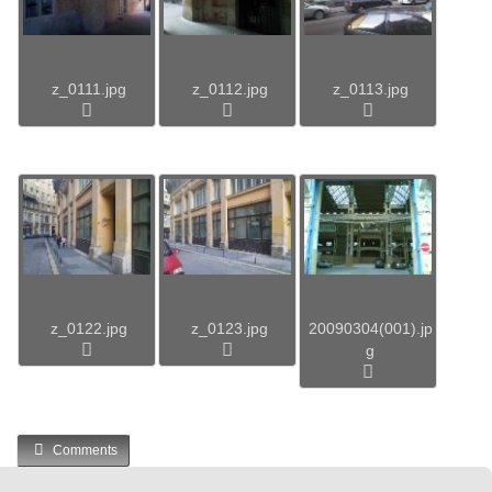
z_0111.jpg
z_0112.jpg
z_0113.jpg
z_0122.jpg
z_0123.jpg
20090304(001).jp
g
Comments