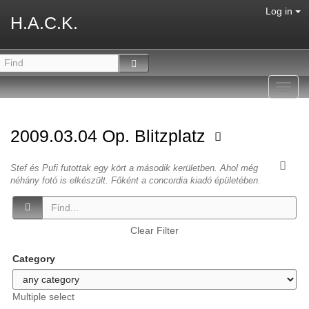
Log in
H.A.C.K.
Toggl
navig
2009.03.04 Op. Blitzplatz
Stef és Pufi futottak egy kört a második kerületben. Ahol még
néhány fotó is elkészült. Főként a concordia kiadó épületében.
Clear Filter
Category
Multiple select