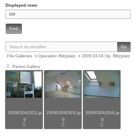
Displayed rows
Find
Go
File Galleries
>
Operation Blitzplatz
>
2009.03.04 Op. Blitzplatz
Parent Gallery
20090304(002).jp
20090304(003).jp
20090304(004).jp
g
g
g