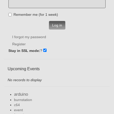
Remember me (for 1 week)
Log in
I forgot my password
Register
Stay in SSL mode:
?
Upcoming Events
No records to display
arduino
burnstation
c64
event