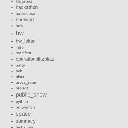
fogashaz
hackathon
hacksense
hardware
hely
hw
hw_leltár
intro
manifest
operationblitzplatz
party
pcb
place
press_room
project
public_show
python
renovation
space
summary
techshow