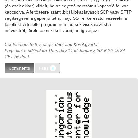
(és csak akkor) világít, ha az egyező sorszámú kapcsoló fel van
kapcsolva. A feltöltésre szánt .bit fájlokat javasolt SCP vagy SFTP
segítségével a gépre juttatni, majd SSH-n keresztül vezérelni a
feltöltést. A feltöltő program nem ad sok visszajelzést a
műveletről, türelmesen ki kell várni, amíg végez.
Contributors to this page:
dnet
and
Kerékgyártó
.
Page last modified on Thursday 14 of January, 2016 20:45:34
CET by
dnet
.
Files
Comments
1