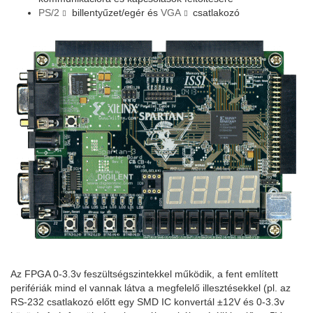
PS/2
billentyűzet/egér és
VGA
csatlakozó
Az FPGA 0-3.3v feszültségszintekkel működik, a fent említett
perifériák mind el vannak látva a megfelelő illesztésekkel (pl. az
RS-232 csatlakozó előtt egy SMD IC konvertál ±12V és 0-3.3v