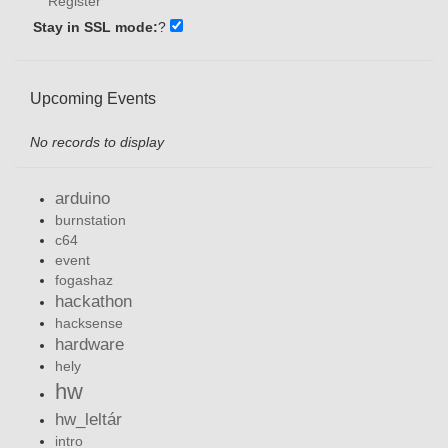
Register
Stay in SSL mode:
?
Upcoming Events
No records to display
arduino
burnstation
c64
event
fogashaz
hackathon
hacksense
hardware
hely
hw
hw_leltár
intro