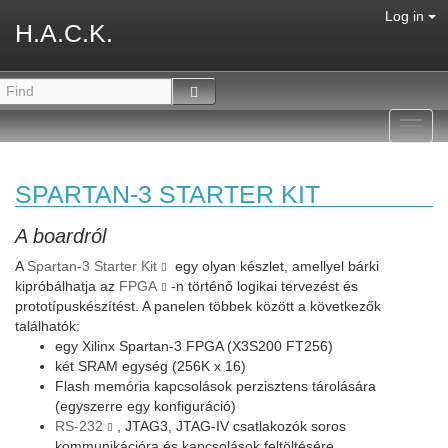
Log in
H.A.C.K.
Toggl
navig
SPARTAN-3 STARTER KIT
A boardról
A
Spartan-3 Starter Kit
egy olyan készlet, amellyel bárki
kipróbálhatja az
FPGA
-n történő logikai tervezést és
prototípuskészítést. A panelen többek között a következők
találhatók:
egy Xilinx Spartan-3 FPGA (X3S200 FT256)
két SRAM egység (256K x 16)
Flash memória kapcsolások perzisztens tárolására
(egyszerre egy konfiguráció)
RS-232
, JTAG3, JTAG-IV csatlakozók soros
kommunikációra és kapcsolások feltöltésére