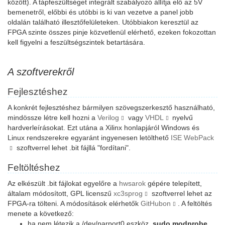
között). A tápfeszültséget integrált szabályozó állítja elő az 5V
bemenetről, előbbi és utóbbi is ki van vezetve a panel jobb
oldalán található illesztőfelületeken. Utóbbiakon keresztül az
FPGA szinte összes pinje közvetlenül elérhető, ezeken fokozottan
kell figyelni a feszültségszintek betartására.
A szoftverekről
Fejlesztéshez
A konkrét fejlesztéshez bármilyen szövegszerkesztő használható,
mindössze létre kell hozni a
Verilog
vagy
VHDL
nyelvű
hardverleírásokat. Ezt utána a Xilinx honlapjáról Windows és
Linux rendszerekre egyaránt ingyenesen letölthető
ISE WebPack
szoftverrel lehet .bit fájllá "fordítani".
Feltöltéshez
Az elkészült .bit fájlokat egyelőre a
hwsarok
gépére telepített,
általam módosított, GPL licenszű
xc3sprog
szoftverrel lehet az
FPGA-ra tölteni. A módosítások elérhetők
GitHubon
. A feltöltés
menete a következő:
ha nem létezik a /dev/parport0 eszköz,
sudo modprobe