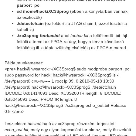
parport_pc
cd /home/hack/XC3Sprog
(ebben a könyvtárban vannak
az eszközök)
./detectchain
(ez felderíti a JTAG chain-t, ezzel teszteli a
kábelt is)
./xc3sprog
foobar.bit
ahol
foobar.bit
a feltöltendő .bit fájl
feltölti a tervet az FPGA-ra úgy, hogy a terv a következő
feltöltésig ill. a tápfeszültség elvételéig az FPGA-n marad.
Példa munkamenet:
<pre> hack@hwsarock:~/XC3Sprog$ sudo modprobe parport_pc
sudo
password for hack: hack@hwsarock:~/XC3Sprog$ ls -l
/dev/parport0 crw-rw---- 1 root lp 99, 0 2010-05-18 19:39
/dev/parport0 hack@hwsarock:~/XC3Sprog$ ./detectchain
IDCODE: 0x01414093 Desc: XC3S200 IR length: 6 IDCODE:
0xf5045093 Desc: PROM IR length: 8
hack@hwsarock:~/XC3Sprog$ ./xc3sprog echo_out.bit Release
0.5 </pre>
Tesztelésre használható az xc3sprog részeként terjesztett
echo_out.bit
, mely egy olyan kapcsolást tartalmaz, mely összeköti
a panelon található kapcsolókat a LED-ekkel, így egy LED akkor