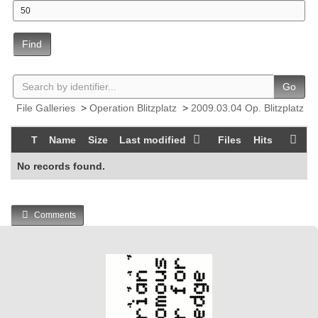
Find
Go
File Galleries
>
Operation Blitzplatz
>
2009.03.04 Op. Blitzplatz
T
Name
Size
Last modified
Files
Hits
No records found.
Comments