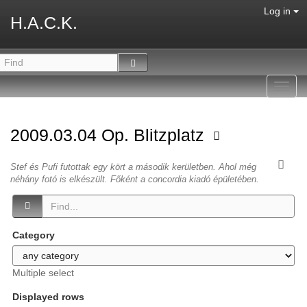
Log in
H.A.C.K.
Toggl
navig
2009.03.04 Op. Blitzplatz
Stef és Pufi futottak egy kört a második kerületben. Ahol még
néhány fotó is elkészült. Főként a concordia kiadó épületében.
Category
Multiple select
Displayed rows