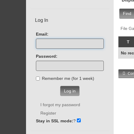
Find
Log In
File Ga
Email:
T
No rec
Password:
Com
Remember me (for 1 week)
Log in
I forgot my password
Register
Stay in SSL mode:
?