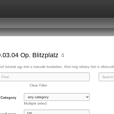
.03.04 Op. Blitzplatz
ufi futottak egy kört a második kerületben. Ahol még néhány fotó is elkészül
Clear Filter
Category
Multiple select
ayed rows