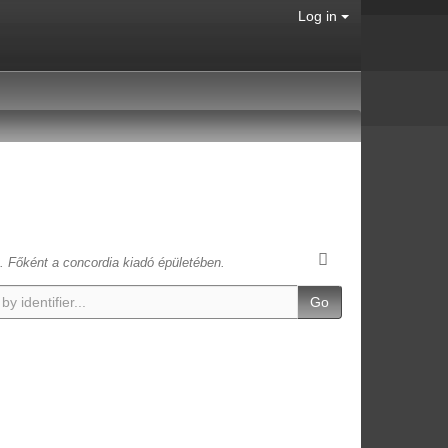
Log in
t. Főként a concordia kiadó épületében.
Go