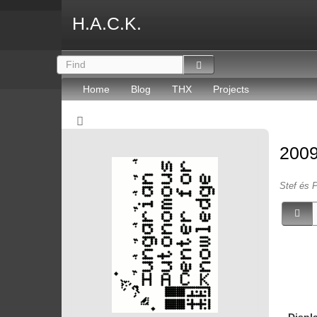
H.A.C.K.
Home
Blog
THX
Projects
2009
Stef és P
Displ