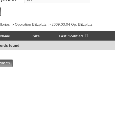
lleries
>
Operation Blitzplatz
>
2009.03.04 Op. Blitzplatz
Name
Size
Last modified
ords found.
ments