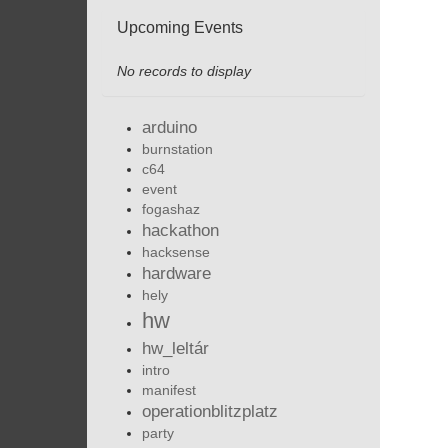
Upcoming Events
No records to display
arduino
burnstation
c64
event
fogashaz
hackathon
hacksense
hardware
hely
hw
hw_leltár
intro
manifest
operationblitzplatz
party