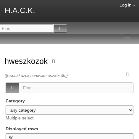
Log in
H.A.C.K.
Toggl
navig
hweszkozok
((hweszkozok|hardware eszközök))
Category
Multiple select
Displayed rows