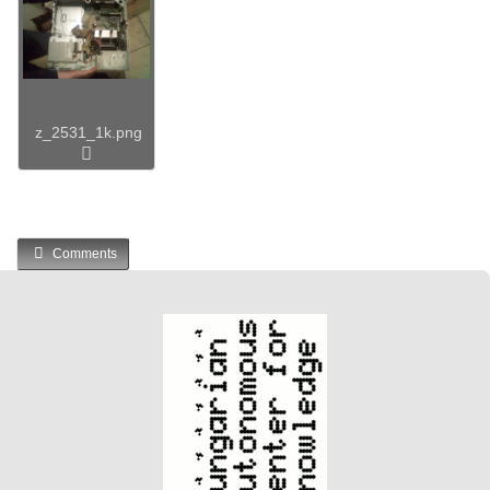
z_2531_1k.png
Comments