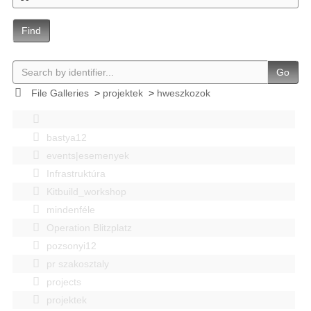
Find
Go
File Galleries
>
projektek
>
hweszkozok
bastya12
events|esemenyek
Infrastruktúra
Kitbuild_workshop
mindenféle
Operation Blitzplatz
pozsonyi12
pr szakosztaly
projects
projektek