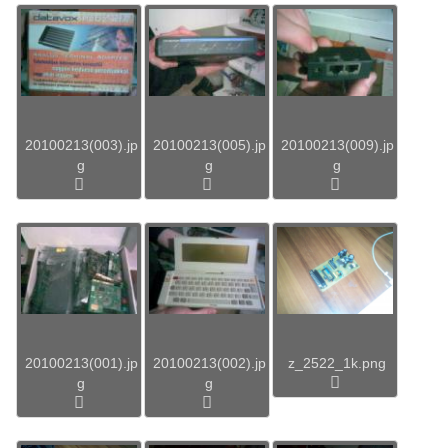
20100213(003).jp
20100213(005).jp
20100213(009).jp
g
g
g
20100213(001).jp
20100213(002).jp
z_2522_1k.png
g
g