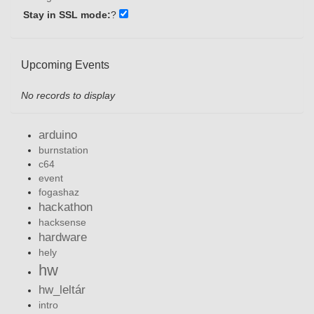
Stay in SSL mode:
?
Upcoming Events
No records to display
arduino
burnstation
c64
event
fogashaz
hackathon
hacksense
hardware
hely
hw
hw_leltár
intro