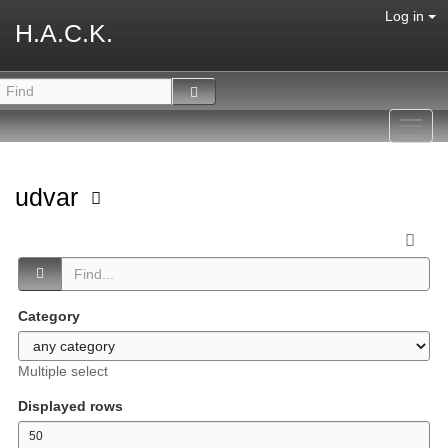
Log in
H.A.C.K.
Toggl
navig
udvar
Category
Multiple select
Displayed rows