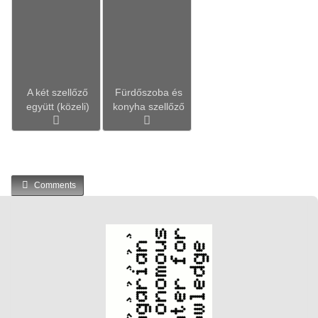
A két szellőző
Fürdőszoba és
együtt (közeli)
konyha szellőző
Comments