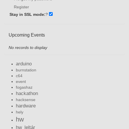
Register
Stay in SSL mode:
?
Upcoming Events
No records to display
arduino
burnstation
c64
event
fogashaz
hackathon
hacksense
hardware
hely
hw
hw_leltár