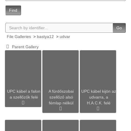
Find
Go
File Galleries
>
bastya12
>
udvar
Parent Gallery
UPC kábel a falon
A fürdőszobai
UPC kábel kijön az
a szellőzők felé
szellőző alsó
udvarra, a
fémlap nélkül
H.A.C.K. felé