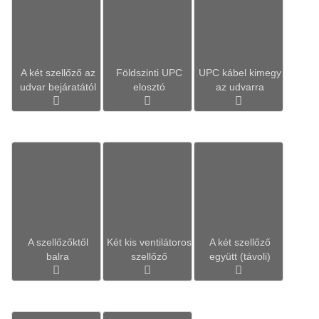
A két szellőző az
Földszinti UPC
UPC kábel kimegy
udvar bejáratától
elosztó
az udvarra
A szellőzőktől
Két kis ventilátoros
A két szellőző
balra
szellőző
együtt (távoli)