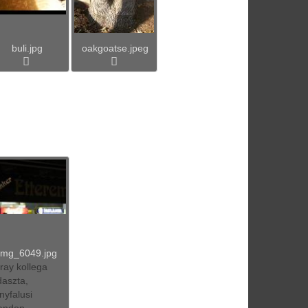
buli.jpg
oakgoatse.jpeg
img_6049.jpg
ray kollega
daszta,
nyfalusi
andon.