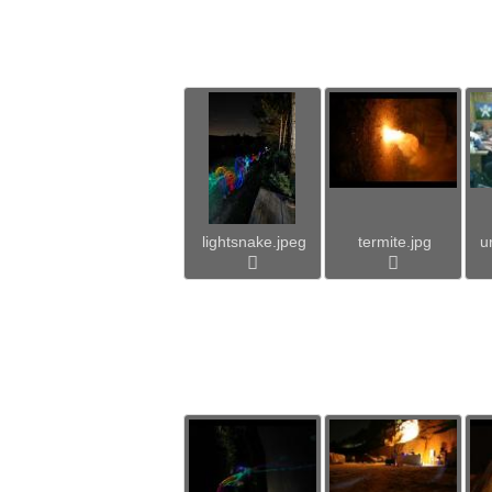
lightsnake.jpeg
termite.jpg
u