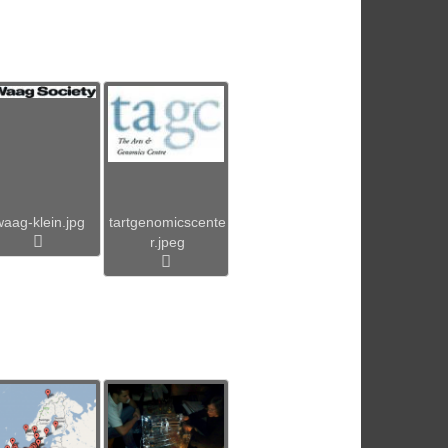
waag-klein.jpg
tartgenomicscente
r.jpeg