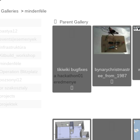
 Galleries
>
mindenféle
Parent Gallery
bastya12
events|esemenyek
Infrastruktúra
Kitbuild_workshop
mindenféle
tikiwiki bugfixes
bynarychristmastr
Operation Blitzplatz
a hackathon01
ee_from_1987
pozsonyi12
eredmenye
pr szakosztaly
projects
projektek