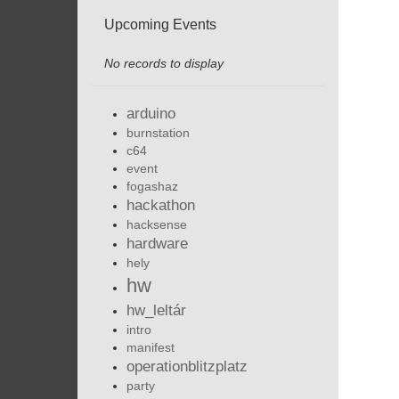
Upcoming Events
No records to display
arduino
burnstation
c64
event
fogashaz
hackathon
hacksense
hardware
hely
hw
hw_leltár
intro
manifest
operationblitzplatz
party