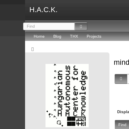
H.A.C.K.
Home
Blog
THX
Projects
mind
Displ
Find