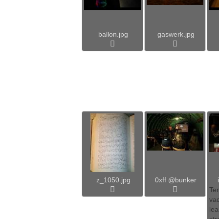
ballon.jpg
gaswerk.jpg
z_1050.jpg
0xff @bunker
Ter
va
lea
str