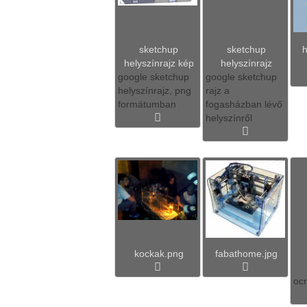
sketchup
sketchup
helyszínrajz kép
helyszínrajz
google sketchup
google sketchup
helyszínrajz, png
rajz a
formátumban
fogasházban lévő
helyszínről
kockak.png
fabathome.jpg
ocr