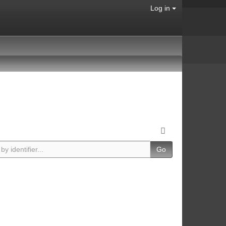
Log in
Go