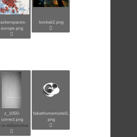
hackerspaces-
kockak2.png
europe.png
z_1050-
fabathomemodel1.
correct.png
png
-re előkészítve