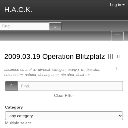
Log in
H.A.C.K.
Toggl
navig
2009.03.19 Operation Blitzplatz III
asciimoo es stef az utvonal: oktogon, arany j. u., bazilika,
erzsebetter, astoria, dohany utca, sip utca, deak ter.
Clear Filter
Category
Multiple select