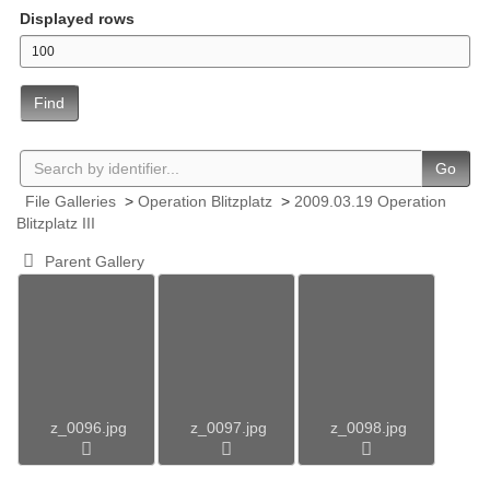
Displayed rows
Find
Go
File Galleries
>
Operation Blitzplatz
>
2009.03.19 Operation
Blitzplatz III
Parent Gallery
z_0096.jpg
z_0097.jpg
z_0098.jpg