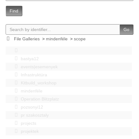
Find
Go
File Galleries
>
mindenféle
>
scope
bastya12
events|esemenyek
Infrastruktúra
Kitbuild_workshop
mindenféle
Operation Blitzplatz
pozsonyi12
pr szakosztaly
projects
projektek