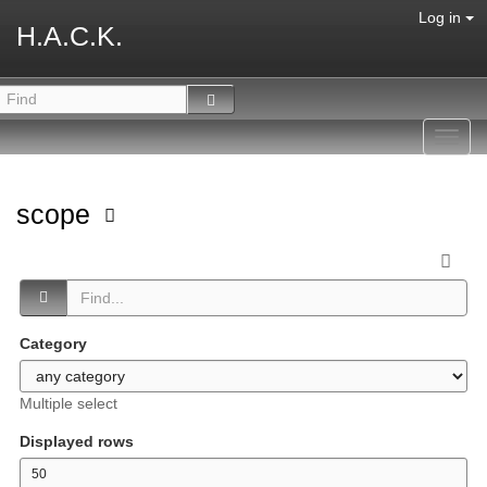
Log in
H.A.C.K.
Toggl
navig
scope
Category
Multiple select
Displayed rows