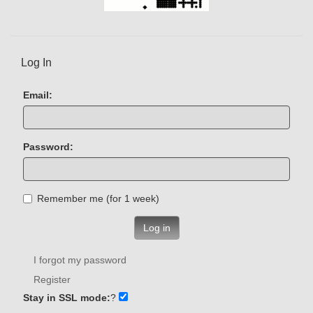
Log In
Email:
Password:
Remember me (for 1 week)
Log in
I forgot my password
Register
Stay in SSL mode:
?