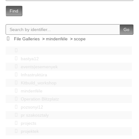
Find
Go
File Galleries
>
mindenféle
>
scope
bastya12
events|esemenyek
Infrastruktúra
Kitbuild_workshop
mindenféle
Operation Blitzplatz
pozsonyi12
pr szakosztaly
projects
projektek