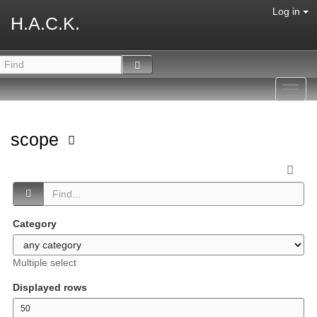
Log in
H.A.C.K.
Toggl
navig
scope
Category
Multiple select
Displayed rows