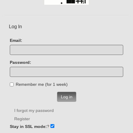
Log In
Email:
Password:
Remember me (for 1 week)
Log in
I forgot my password
Register
Stay in SSL mode:
?