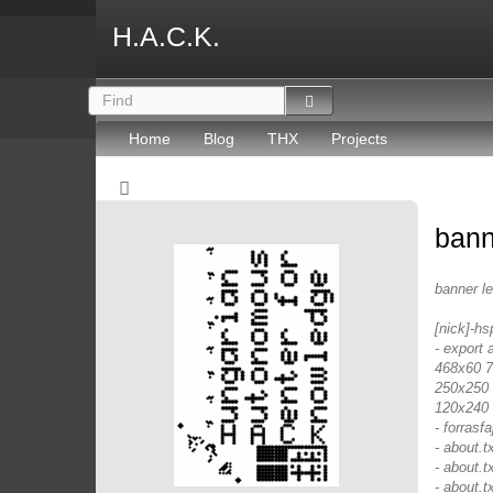
H.A.C.K.
Home
Blog
THX
Projects
bann
banner l
[nick]-hs
- export 
468x60 72
250x250 
120x240 
- forrasfaj
- about.
- about.t
- about.t