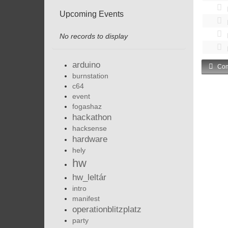
Upcoming Events
No records to display
arduino
Com
burnstation
c64
event
fogashaz
hackathon
hacksense
hardware
hely
hw
hw_leltár
intro
manifest
operationblitzplatz
party