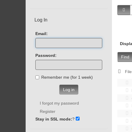
Log In
Email:
Displ
Password:
Find
File
Remember me (for 1 week)
Log in
I forgot my password
Register
Stay in SSL mode:
?