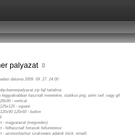
er palyazat
eadasi datuma 2009. 09. 27. 24:00
pbp-bannerpalyazat.zip fajl tartalma:
a leggyakrabban hasznalt meretekre, statikus png, anim swf, vagy gif.
8x90 - vertical
125x125 - square
120x90 120x60 - button
l
txt - magyarazat (megvedes)
xt - felhasznalt forrasok feltuntetese
xt - azonositashoz szukseges adatok (nick, email)