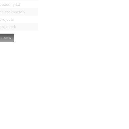
pozsonyi12
pr szakosztaly
projects
projektek
ments