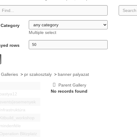
Category
Multiple select
ayed rows
 Galleries
>
pr szakosztaly
>
banner palyazat
Parent Gallery
No records found
bastya12
events|esemenyek
Infrastruktúra
Kitbuild_workshop
mindenféle
Operation Blitzplatz