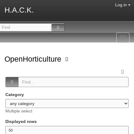
Log in
H.A.C.K.
Toggl
navig
OpenHorticulture
Category
Multiple select
Displayed rows