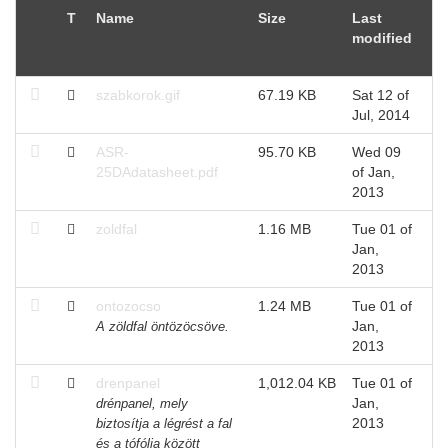
T
Name
Size
Last
modified
szabkorok.gif
67.19 KB
Sat 12 of
Jul, 2014
ASR-
95.70 KB
Wed 09
25DAdatasheet.pdf
of Jan,
2013
zoldfal
1.16 MB
Tue 01 of
Jan,
2013
ontozocso
1.24 MB
Tue 01 of
Jan,
A zöldfal öntözöcsöve.
2013
drenpanel
1,012.04 KB
Tue 01 of
Jan,
drénpanel, mely
2013
biztosítja a légrést a fal
és a tófólia között