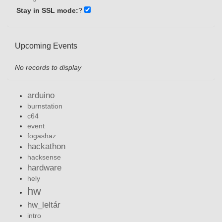
Stay in SSL mode:
?
Upcoming Events
No records to display
arduino
burnstation
c64
event
fogashaz
hackathon
hacksense
hardware
hely
hw
hw_leltár
intro