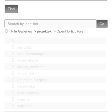
Find
Go
File Galleries
>
projektek
>
OpenHorticulture
bastya12
events|esemenyek
Infrastruktúra
Kitbuild_workshop
mindenféle
Operation Blitzplatz
pozsonyi12
pr szakosztaly
projects
projektek