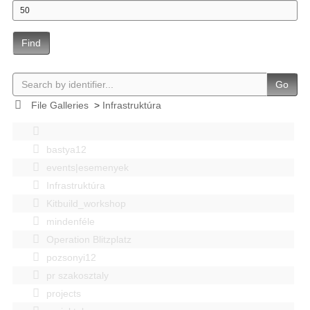
Find
Go
File Galleries
>
Infrastruktúra
bastya12
events|esemenyek
Infrastruktúra
Kitbuild_workshop
mindenféle
Operation Blitzplatz
pozsonyi12
pr szakosztaly
projects