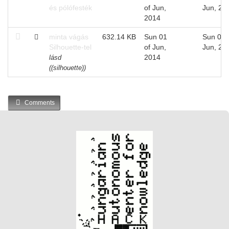
és pólófesték
of Jun,
Jun, 20
2014
minta vágás
632.14 KB
Sun 01
Sun 01 
Silhouette-tel
of Jun,
Jun, 20
2014
lásd
((silhouette))
Comments