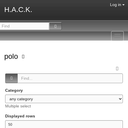
Log in
H.A.C.K.
Toggl
navig
polo
Category
Multiple select
Displayed rows