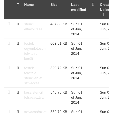
T
Name
Size
Last
Created
modified
Upload
stencil
487.88 KB
Sun 01
Sun 01 
eltávolítása
of Jun,
Jun, 20
2014
festék
609.81 KB
Sun 01
Sun 01 
egyenletesen
of Jun,
Jun, 20
felvitelre
2014
került
festék
529.72 KB
Sun 01
Sun 01 
felvitele
of Jun,
Jun, 20
stencilen át
2014
szivaccsal
kész stencil
545.78 KB
Sun 01
Sun 01 
felragasztva
of Jun,
Jun, 20
2014
szivacsrészlet
552.79 KB
Sun 01
Sun 01 