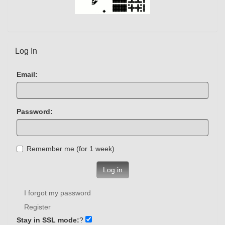
Log In
Email:
Password:
Remember me (for 1 week)
Log in
I forgot my password
Register
Stay in SSL mode:
?