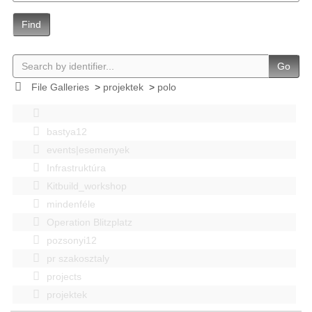
Find
Go
File Galleries
>
projektek
>
polo
bastya12
events|esemenyek
Infrastruktúra
Kitbuild_workshop
mindenféle
Operation Blitzplatz
pozsonyi12
pr szakosztaly
projects
projektek