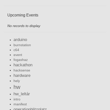
Upcoming Events
No records to display
arduino
burnstation
c64
event
fogashaz
hackathon
hacksense
hardware
hely
hw
hw_leltár
intro
manifest
operationblitzplatz