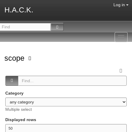
Log in
H.A.C.K.
Toggl
navig
scope
Category
Multiple select
Displayed rows