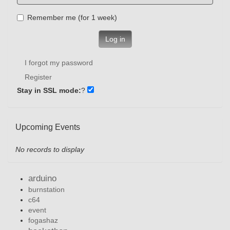
Remember me (for 1 week)
Log in
I forgot my password
Register
Stay in SSL mode:
?
Upcoming Events
No records to display
arduino
burnstation
c64
event
fogashaz