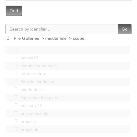
Find
Go
File Galleries
>
mindenféle
>
scope
bastya12
events|esemenyek
Infrastruktúra
Kitbuild_workshop
mindenféle
Operation Blitzplatz
pozsonyi12
pr szakosztaly
projects
projektek