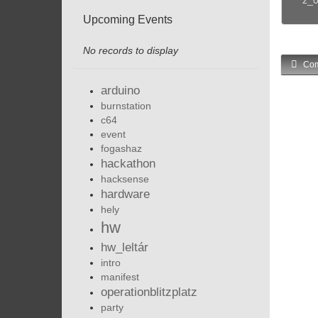
Upcoming Events
No records to display
Com
arduino
burnstation
c64
event
fogashaz
hackathon
hacksense
hardware
hely
hw
hw_leltár
intro
manifest
operationblitzplatz
party