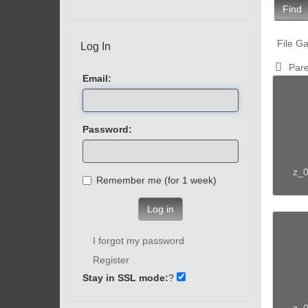
Find
File Ga
Log In
Pare
Email:
Password:
z_0
Remember me (for 1 week)
Log in
I forgot my password
Register
Stay in SSL mode:
?
z_0