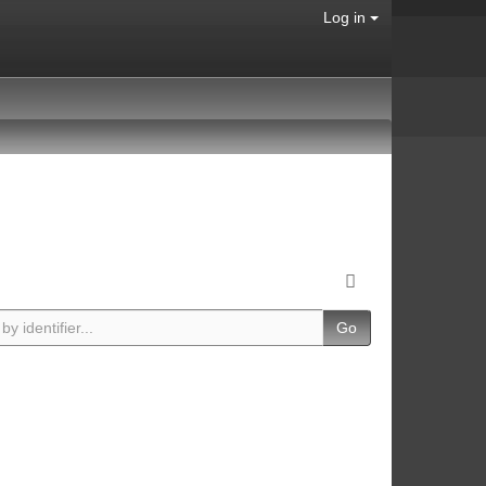
Log in
Go