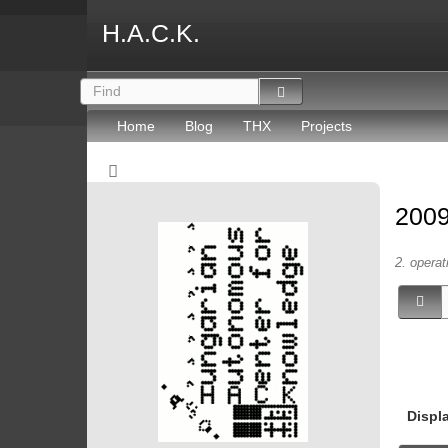
H.A.C.K.
Home
Blog
THX
Projects
2009
2. operat
Displ