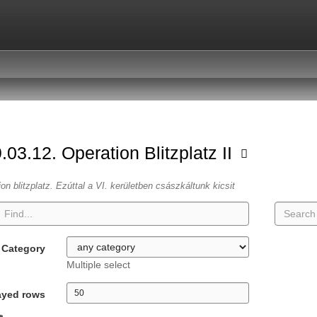
.03.12. Operation Blitzplatz II
ion blitzplatz. Ezúttal a VI. kerületben császkáltunk kicsit
Category
Multiple select
ayed rows