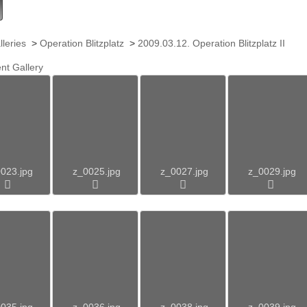
lleries
>
Operation Blitzplatz
>
2009.03.12. Operation Blitzplatz II
nt Gallery
023.jpg
z_0025.jpg
z_0027.jpg
z_0029.jpg
035.jpg
z_0036.jpg
z_0038.jpg
z_0039.jpg