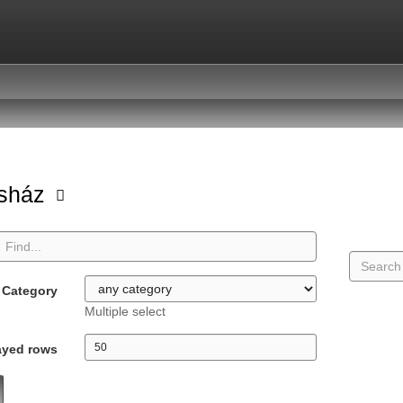
asház
Category
Multiple select
ayed rows