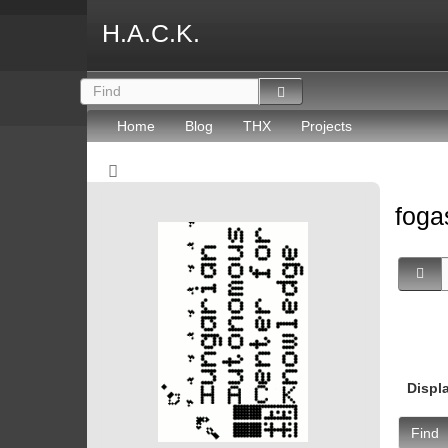
H.A.C.K.
Home
Blog
THX
Projects
fog
Displ
Find