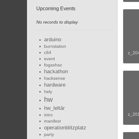
Upcoming Events
No records to display
arduino
burnstation
c64
z_20
event
fogashaz
hackathon
hacksense
hardware
hely
hw
hw_leltár
z_20
intro
manifest
operationblitzplatz
party