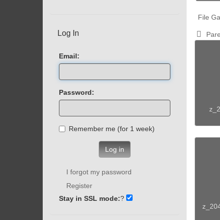
File Ga
Log In
Pare
Email:
Password:
z_2
Remember me (for 1 week)
Log in
I forgot my password
Register
Stay in SSL mode:
?
z_20