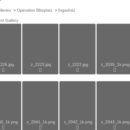
lleries
>
Operation Blitzplatz
>
fogasház
nt Gallery
226.jpg
z_2223.jpg
z_2222.jpg
z_2035_1k.png
40_1k.png
z_2041_1k.png
z_2042_1k.png
z_2043_1k.png