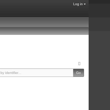
Log in
Go