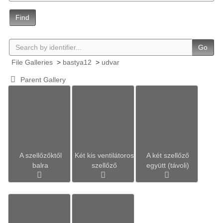
Find
Go
File Galleries
>
bastya12
>
udvar
Parent Gallery
A szellőzőktől
Két kis ventilátoros
A két szellőző
balra
szellőző
együtt (távoli)