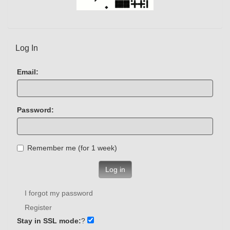
Log In
Email:
Password:
Remember me (for 1 week)
Log in
I forgot my password
Register
Stay in SSL mode:
?