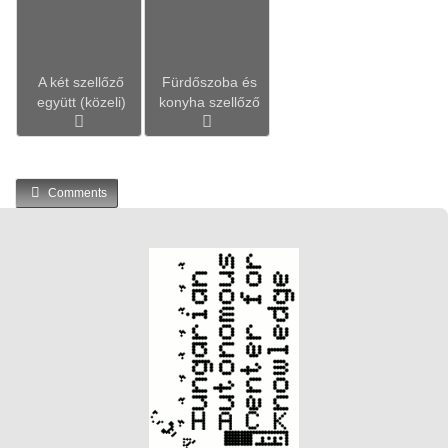
A két szellőző
Fürdőszoba és
együtt (közeli)
konyha szellőző
Comments