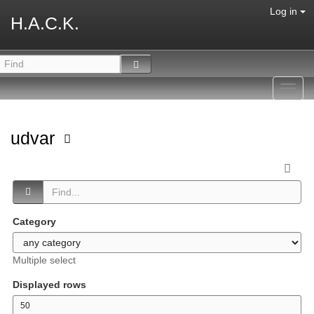
Log in
H.A.C.K.
Toggl
navig
udvar
Category
Multiple select
Displayed rows