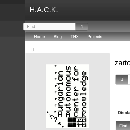
H.A.C.K.
Home
Blog
THX
Projects
zart
Displ
Find