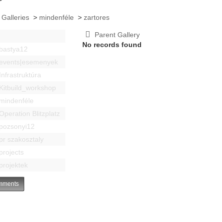
 Galleries
>
mindenféle
>
zartores
Parent Gallery
No records found
bastya12
events|esemenyek
Infrastruktúra
Kitbuild_workshop
mindenféle
Operation Blitzplatz
pozsonyi12
pr szakosztaly
projects
projektek
ments