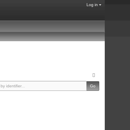
Log in
Go