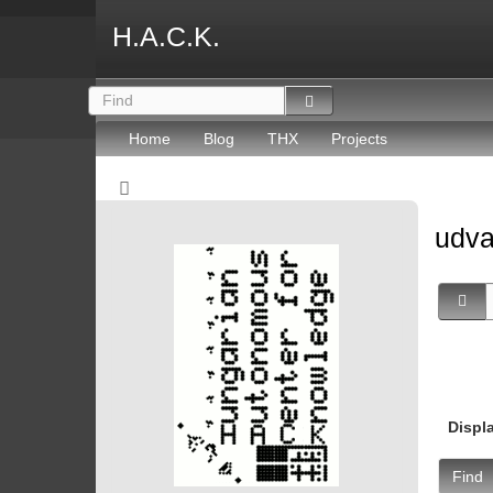
H.A.C.K.
Home
Blog
THX
Projects
udv
Displ
Find