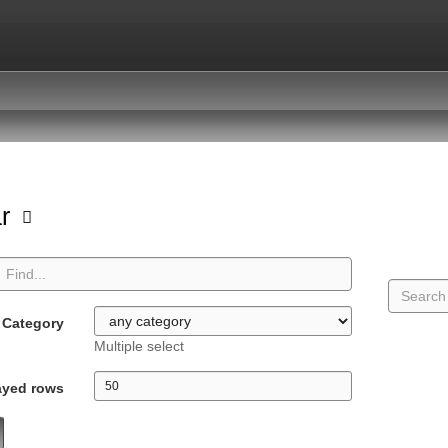
ar
Category
Multiple select
ayed rows