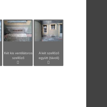
Két kis ventilátoros
A két szellőző
szellőző
együtt (távoli)