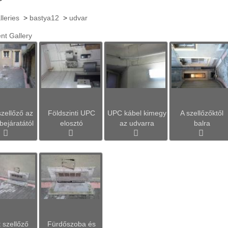
lleries
>
bastya12
>
udvar
nt Gallery
szellőző az
Földszinti UPC
UPC kábel kimegy
A szellőzőktől
bejáratától
elosztó
az udvarra
balra
t szellőző
Fürdőszoba és