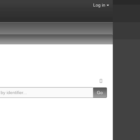
Log in
Go