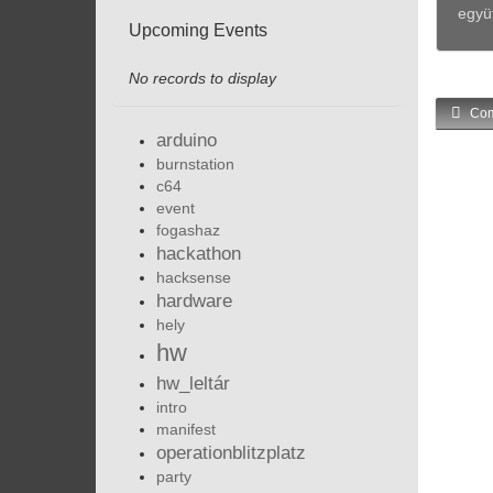
együt
Upcoming Events
No records to display
Com
arduino
burnstation
c64
event
fogashaz
hackathon
hacksense
hardware
hely
hw
hw_leltár
intro
manifest
operationblitzplatz
party