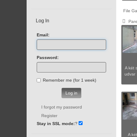
File Ga
Log In
Pare
Email:
Password:
A két 
udvar 
Remember me (for 1 week)
Log in
I forgot my password
Register
Stay in SSL mode:
?
A ké