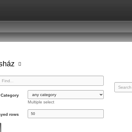
asház
Category
Multiple select
ayed rows