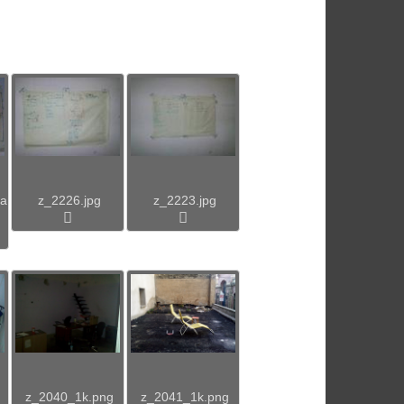
ma
z_2226.jpg
z_2223.jpg
z_2040_1k.png
z_2041_1k.png