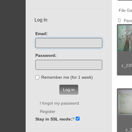
File Ga
Log In
Pare
Email:
Password:
z_23
Remember me (for 1 week)
Log in
I forgot my password
Register
Stay in SSL mode:
?
z_2