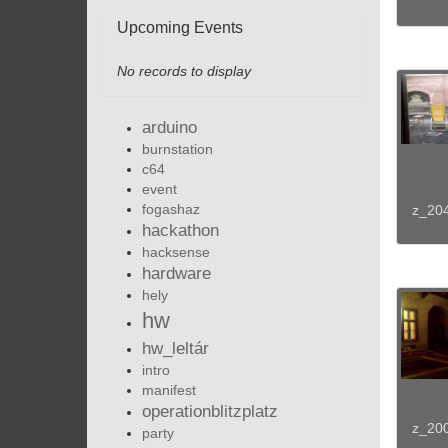
Upcoming Events
No records to display
arduino
burnstation
c64
event
fogashaz
z_20
hackathon
hacksense
hardware
hely
hw
hw_leltár
intro
manifest
operationblitzplatz
z_20
party