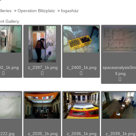
lleries
>
Operation Blitzplatz
>
fogasház
nt Gallery
92_1k.png
z_2397_1k.png
z_2400_1k.png
spaceanalysisS
ll.png
222.jpg
z_2035_1k.png
z_2036_1k.png
z_2039_1k.png