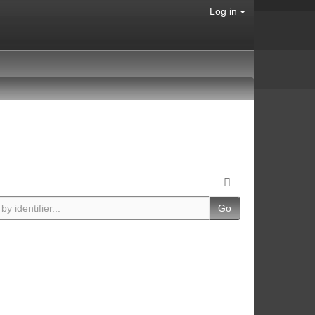
Log in
Go