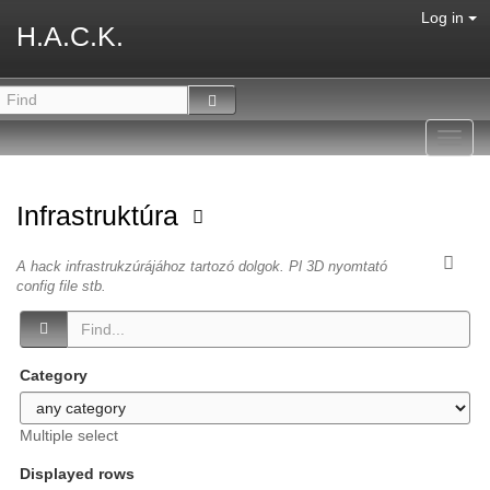
Log in
H.A.C.K.
Toggl
navig
Infrastruktúra
A hack infrastrukzúrájához tartozó dolgok. Pl 3D nyomtató
config file stb.
Category
Multiple select
Displayed rows