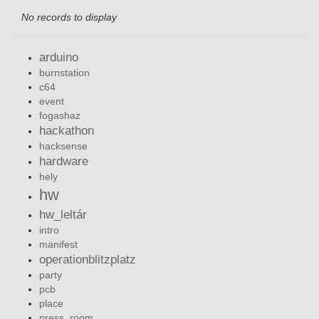
No records to display
arduino
burnstation
c64
event
fogashaz
hackathon
hacksense
hardware
hely
hw
hw_leltár
intro
manifest
operationblitzplatz
party
pcb
place
press_room