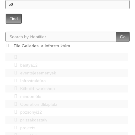
Find
Go
File Galleries
>
Infrastruktúra
bastya12
events|esemenyek
Infrastruktúra
Kitbuild_workshop
mindenféle
Operation Blitzplatz
pozsonyi12
pr szakosztaly
projects