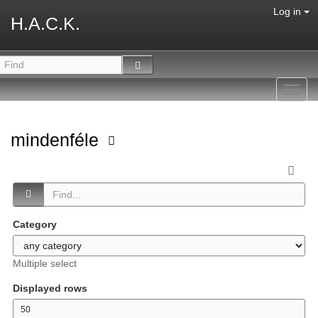
Log in
H.A.C.K.
Toggl
navig
mindenféle
Category
Multiple select
Displayed rows