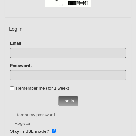
Log In
Email:
Password:
Remember me (for 1 week)
Log in
I forgot my password
Register
Stay in SSL mode:
?