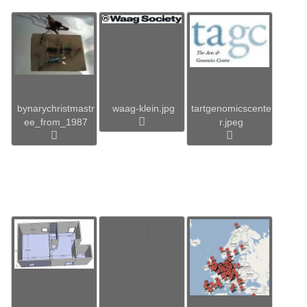
bynarychristmastr
waag-klein.jpg
tartgenomicscente
ee_from_1987
r.jpeg