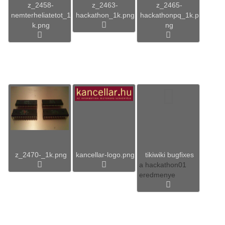
z_2458-
z_2463-
z_2465-
nemterheliatetot_1
hackathon_1k.png
hackathonpq_1k.p
k.png
ng
z_2470-_1k.png
kancellar-logo.png
tikiwiki bugfixes
a hackathon01
eredmenye