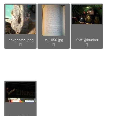
oakgoatse.jpeg
z_1050.jpg
0xff @bunker