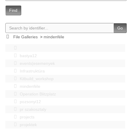
Find
Go
File Galleries
>
mindenféle
bastya12
events|esemenyek
Infrastruktúra
Kitbuild_workshop
mindenféle
Operation Blitzplatz
pozsonyi12
pr szakosztaly
projects
projektek