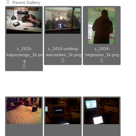
Parent Gallery
z_2415-
z_2416-voiding-
z_2434-
kapucsengo_1k.pn
warranties_1k.png
hegeszes_1k.png
g