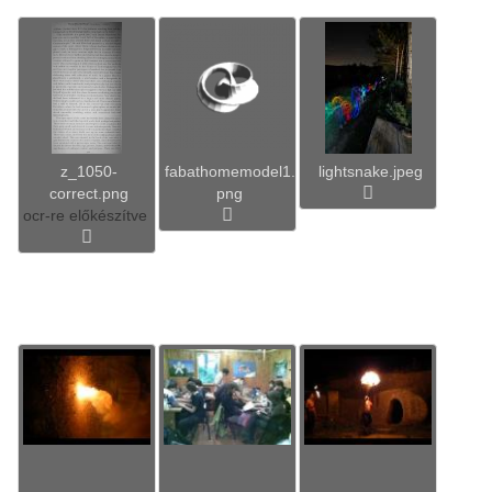
z_1050-
fabathomemodel1.
lightsnake.jpeg
correct.png
png
ocr-re előkészítve