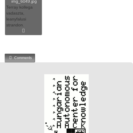
img_6049.jpg
Terray kollega
vadaszta,
leanyfalusi
strandon.
Comments