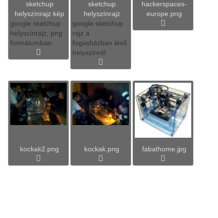
sketchup
sketchup
hackerspaces-
helyszínrajz kép
helyszínrajz
europe.png
google sketchup
google sketchup
helyszínrajz, png
rajz a
formátumban
fogasházban lévő
helyszínről
kockak2.png
kockak.png
fabathome.jpg