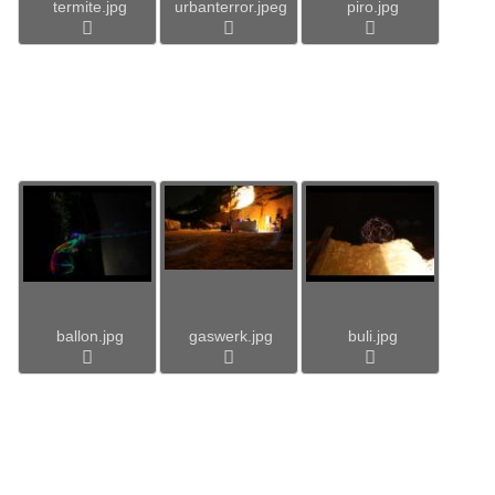
termite.jpg
urbanterror.jpeg
piro.jpg
ballon.jpg
gaswerk.jpg
buli.jpg