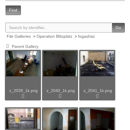
Find
Go
File Galleries
>
Operation Blitzplatz
>
fogasház
Parent Gallery
z_2039_1k.png
z_2040_1k.png
z_2041_1k.png