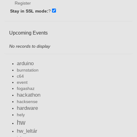
Register
Stay in SSL mode:
?
Upcoming Events
No records to display
arduino
burnstation
c64
event
fogashaz
hackathon
hacksense
hardware
hely
hw
hw_leltár