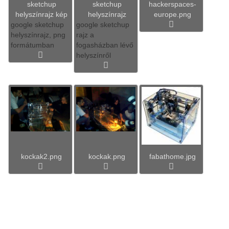
sketchup
sketchup
hackerspaces-
helyszínrajz kép
helyszínrajz
europe.png
google sketchup
google sketchup
helyszínrajz, png
rajz a
formátumban
fogasházban lévő
helyszínről
kockak2.png
kockak.png
fabathome.jpg