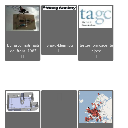
bynarychristmastr
waag-klein.jpg
tartgenomicscente
ee_from_1987
r.jpeg