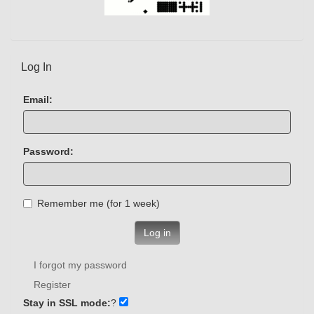
Log In
Email:
Password:
Remember me (for 1 week)
Log in
I forgot my password
Register
Stay in SSL mode:
?