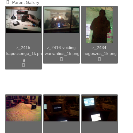
Parent Gallery
z_2415-
z_2416-voiding-
z_2434-
kapucsengo_1k.pn
warranties_1k.png
hegeszes_1k.png
g