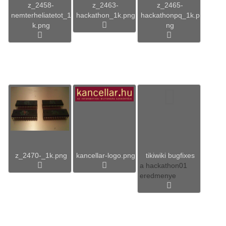
z_2458-
z_2463-
z_2465-
nemterheliatetot_1
hackathon_1k.png
hackathonpq_1k.p
k.png
ng
z_2470-_1k.png
kancellar-logo.png
tikiwiki bugfixes
a hackathon01
eredmenye