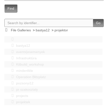
Find
Go
File Galleries
>
bastya12
>
projektor
bastya12
events|esemenyek
Infrastruktúra
Kitbuild_workshop
mindenféle
Operation Blitzplatz
pozsonyi12
pr szakosztaly
projects
projektek