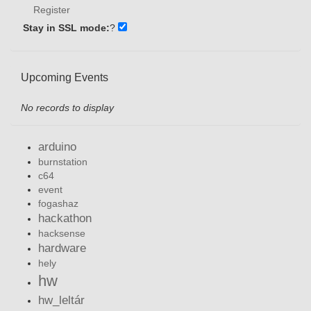
Register
Stay in SSL mode:
?
Upcoming Events
No records to display
arduino
burnstation
c64
event
fogashaz
hackathon
hacksense
hardware
hely
hw
hw_leltár