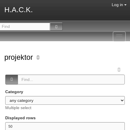
Log in
H.A.C.K.
Toggl
navig
projektor
Category
Multiple select
Displayed rows