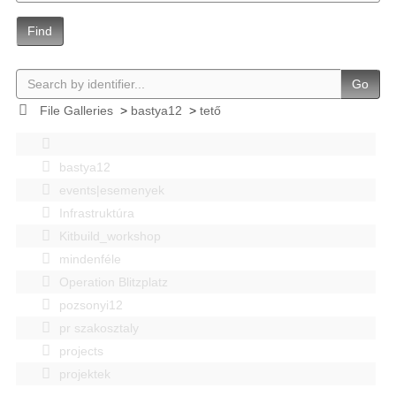
Find
Go
File Galleries
>
bastya12
>
tető
bastya12
events|esemenyek
Infrastruktúra
Kitbuild_workshop
mindenféle
Operation Blitzplatz
pozsonyi12
pr szakosztaly
projects
projektek