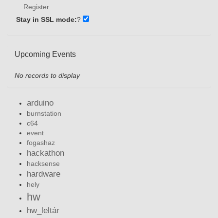
Register
Stay in SSL mode:
?
Upcoming Events
No records to display
arduino
burnstation
c64
event
fogashaz
hackathon
hacksense
hardware
hely
hw
hw_leltár