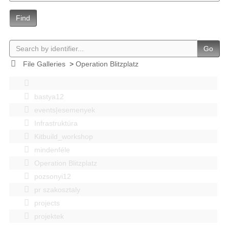
Find
Go
File Galleries
>
Operation Blitzplatz
bastya12
events|esemenyek
Infrastruktúra
Kitbuild_workshop
mindenféle
Operation Blitzplatz
pozsonyi12
pr szakosztaly
projects
projektek