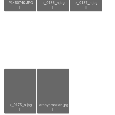
P1450740.JPG
z_0136_n.jpg
z_0137_n.jpg
z_0175_n.jpg
aranyoroszlan.jpg