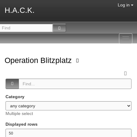
Log in
H.A.C.K.
Toggl
navig
Operation Blitzplatz
Category
Multiple select
Displayed rows