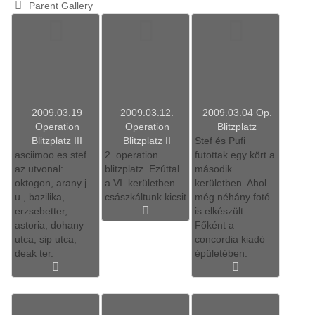
Parent Gallery
2009.03.19
2009.03.12.
2009.03.04 Op.
Operation
Operation
Blitzplatz
Blitzplatz III
Blitzplatz II
Stef és Pufi
asciimoo es stef
2. operation
futottak egy kört a
az utvonal:
blitzplatz. Ezúttal
második
oktogon, arany j.
a VI. kerületben
kerületben. Ahol
u., bazilika,
császkáltunk kicsit
még néhány fotó
erzsebetter,
is elkészült.
astoria, dohany
Főként a
utca, sip utca,
concordia kiadó
deak ter.
épületében.