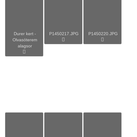
Durer kert -
P1450217.JPG
P1450220.JPG
Olvasóterem
alagsor