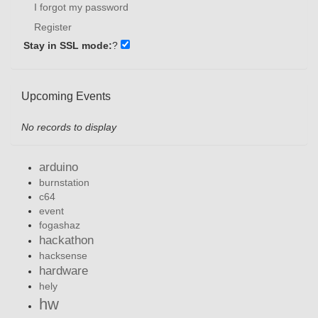
I forgot my password
Register
Stay in SSL mode:
?
Upcoming Events
No records to display
arduino
burnstation
c64
event
fogashaz
hackathon
hacksense
hardware
hely
hw