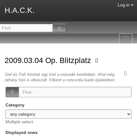
Log in
H.A.C.K.
Toggl
navig
2009.03.04 Op. Blitzplatz
Stef és Pufi futottak egy kört a második kerületben. Ahol még
néhány fotó is elkészült. Főként a concordia kiadó épületében.
Category
Multiple select
Displayed rows