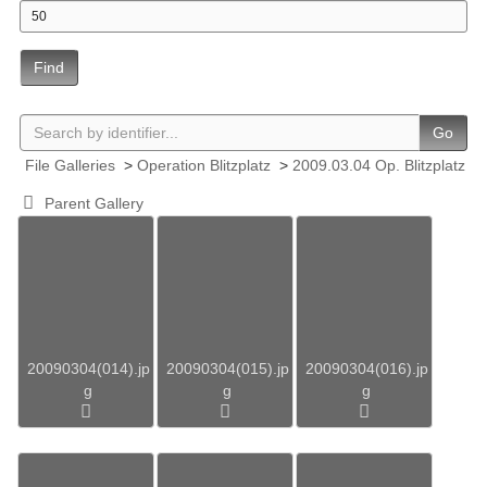
Find
Go
File Galleries
>
Operation Blitzplatz
>
2009.03.04 Op. Blitzplatz
Parent Gallery
20090304(014).jp
20090304(015).jp
20090304(016).jp
g
g
g