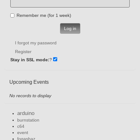
Remember me (for 1 week)
Log in
I forgot my password
Register
Stay in SSL mode:
?
Upcoming Events
No records to display
arduino
burnstation
c64
event
fogashaz