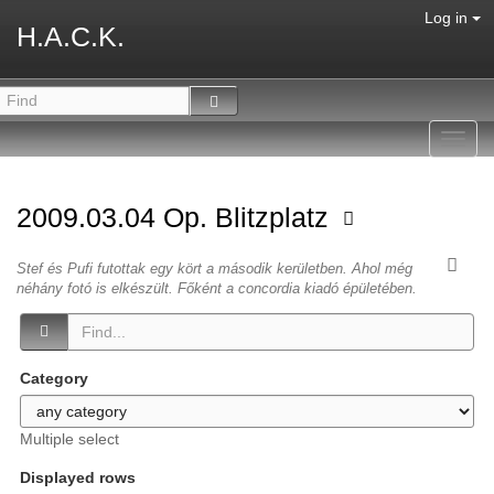
Log in
H.A.C.K.
Toggl
navig
2009.03.04 Op. Blitzplatz
Stef és Pufi futottak egy kört a második kerületben. Ahol még
néhány fotó is elkészült. Főként a concordia kiadó épületében.
Category
Multiple select
Displayed rows