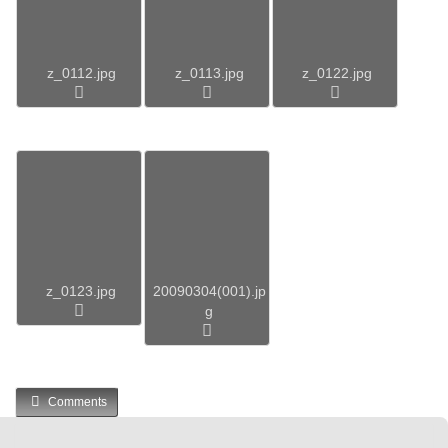
z_0112.jpg
z_0113.jpg
z_0122.jpg
z_0123.jpg
20090304(001).jp
g
Comments