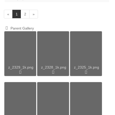
(
«
1
2
»
c
u
Parent Gallery
r
r
e
n
t
)
z_2329_1k.png
z_2328_1k.png
z_2325_1k.png