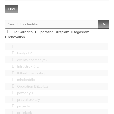
Find
Go
File Galleries
>
Operation Blitzplatz
>
fogasház
>
renovation
bastya12
events|esemenyek
Infrastruktúra
Kitbuild_workshop
mindenféle
Operation Blitzplatz
pozsonyi12
pr szakosztaly
projects
projektek