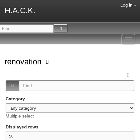
Log in
H.A.C.K.
Toggl
navig
renovation
Category
Multiple select
Displayed rows