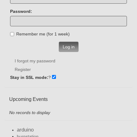
Password:
Remember me (for 1 week)
Log in
I forgot my password
Register
Stay in SSL mode:
?
Upcoming Events
No records to display
arduino
burnstation