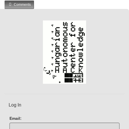
Comments
r
r
e
n
t
)
Log In
Email: