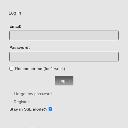
Log In
Email:
Password:
Remember me (for 1 week)
Log in
I forgot my password
Register
Stay in SSL mode:
?