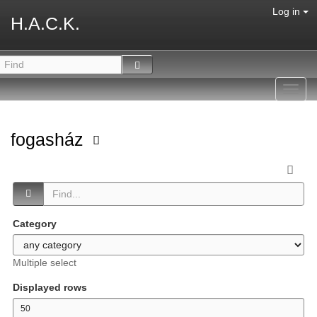
Log in
H.A.C.K.
Toggl
navig
fogasház
Category
Multiple select
Displayed rows