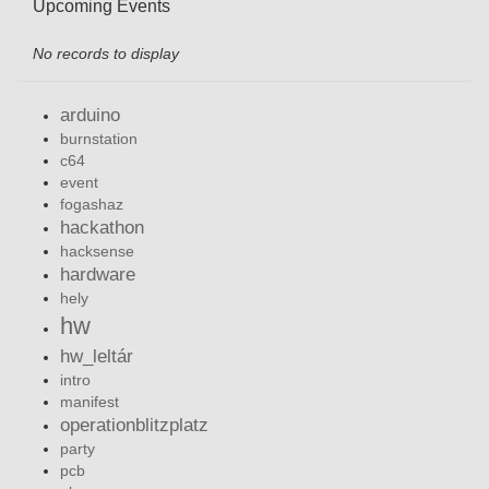
Upcoming Events
No records to display
arduino
burnstation
c64
event
fogashaz
hackathon
hacksense
hardware
hely
hw
hw_leltár
intro
manifest
operationblitzplatz
party
pcb