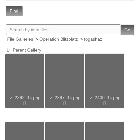
Find
Go
File Galleries
>
Operation Blitzplatz
>
fogasház
Parent Gallery
z_2392_1k.png
z_2397_1k.png
z_2400_1k.png