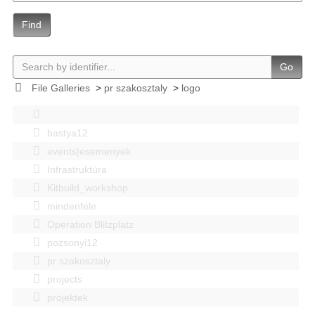
Find
Go
File Galleries
>
pr szakosztaly
>
logo
bastya12
events|esemenyek
Infrastruktúra
Kitbuild_workshop
mindenféle
Operation Blitzplatz
pozsonyi12
pr szakosztaly
projects
projektek