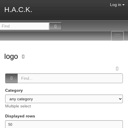
Log in
H.A.C.K.
Toggl
navig
logo
Category
Multiple select
Displayed rows