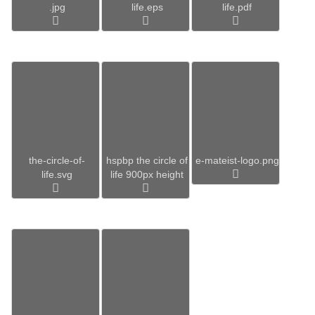
.jpg
life.eps
life.pdf
the-circle-of-
hspbp the circle of
e-mateist-logo.png
life.svg
life 900px height