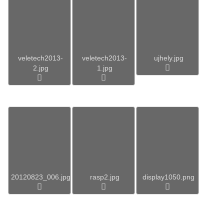
veletech2013-
veletech2013-
ujhely.jpg
2.jpg
1.jpg
20120823_006.jpg
rasp2.jpg
display1050.png