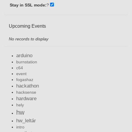
Stay in SSL mode:
?
Upcoming Events
No records to display
arduino
burnstation
c64
event
fogashaz
hackathon
hacksense
hardware
hely
hw
hw_leltár
intro