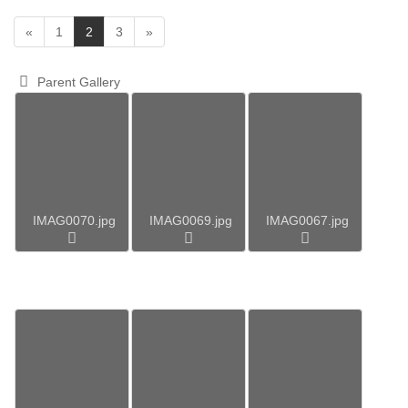
(
«
1
2
3
»
c
u
Parent Gallery
r
r
e
n
t
)
IMAG0070.jpg
IMAG0069.jpg
IMAG0067.jpg