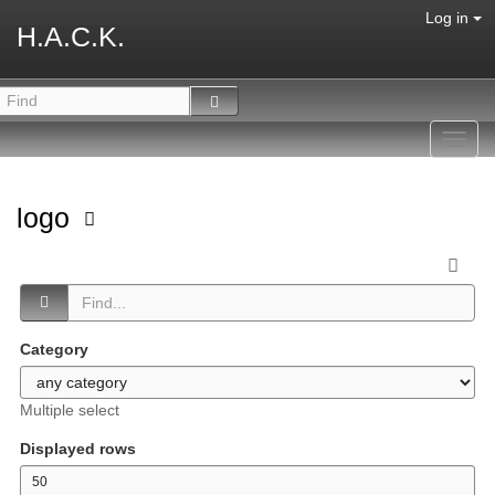
Log in
H.A.C.K.
Toggl
navig
logo
Category
Multiple select
Displayed rows