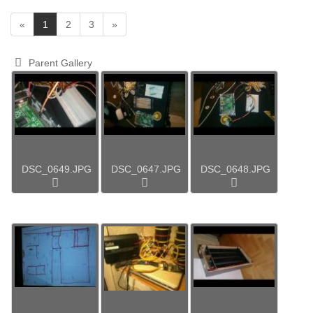
(
«
1
2
3
»
c
u
Parent Gallery
r
r
e
n
t
)
DSC_0649.JPG
DSC_0647.JPG
DSC_0648.JPG