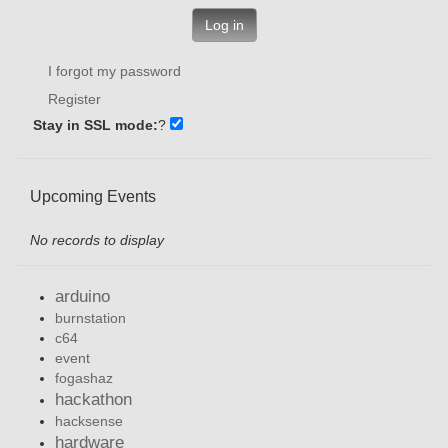
Log in
I forgot my password
Register
Stay in SSL mode:
?
Upcoming Events
No records to display
arduino
burnstation
c64
event
fogashaz
hackathon
hacksense
hardware