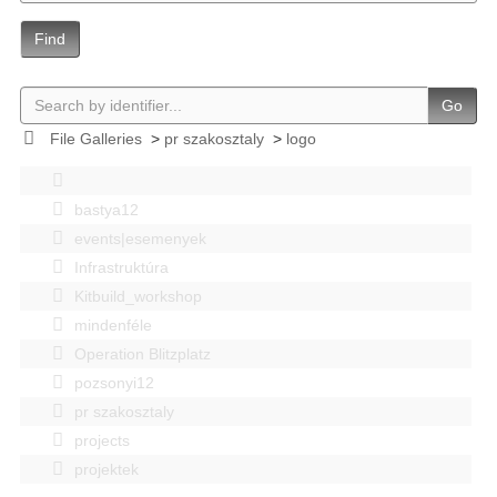
Find
Go
File Galleries
>
pr szakosztaly
>
logo
bastya12
events|esemenyek
Infrastruktúra
Kitbuild_workshop
mindenféle
Operation Blitzplatz
pozsonyi12
pr szakosztaly
projects
projektek