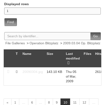
Displayed rows
Find
Go
File Galleries
>
Operation Blitzplatz
>
2009.03.04 Op. Blitzplatz
T
Name
Size
Last
Files
Hits
modified
20090304.jpg
143.10 KB
Thu 05
2618
of Mar,
2009
(
«
1
…
6
…
8
9
10
11
12
…