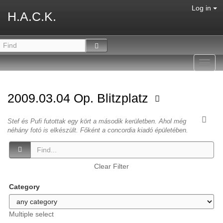
Log in
H.A.C.K.
Toggl
navig
2009.03.04 Op. Blitzplatz
Stef és Pufi futottak egy kört a második kerületben. Ahol még
néhány fotó is elkészült. Főként a concordia kiadó épületében.
Clear Filter
Category
Multiple select