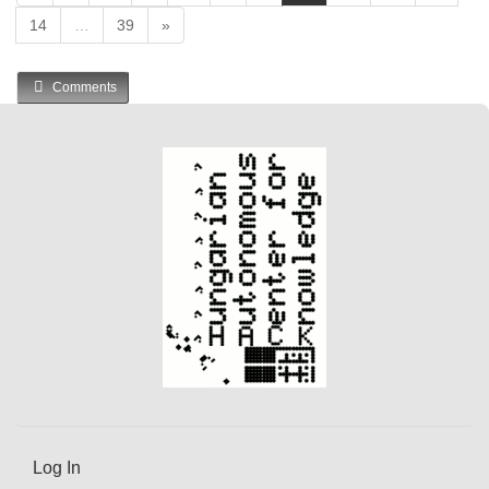
c
14
…
39
»
u
r
r
Comments
e
n
t
)
Log In