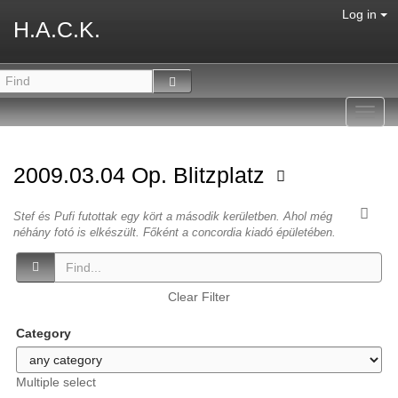
Log in
H.A.C.K.
Toggl
navig
2009.03.04 Op. Blitzplatz
Stef és Pufi futottak egy kört a második kerületben. Ahol még
néhány fotó is elkészült. Főként a concordia kiadó épületében.
Clear Filter
Category
Multiple select