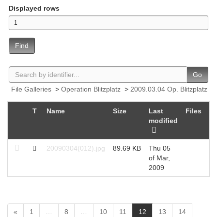
Displayed rows
Find
Go
File Galleries
>
Operation Blitzplatz
>
2009.03.04 Op. Blitzplatz
T
Name
Size
Last
Files
Hi
modified
20090304(012).jpg
89.69 KB
Thu 05
25
of Mar,
2009
(
«
1
…
8
…
10
11
12
13
14