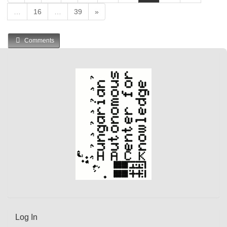
c
…
16
…
39
»
u
r
r
Comments
e
n
t
)
Log In