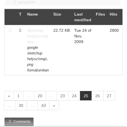
projektek
T
Name
Size
Last
Files
Hits
modified
sketchup
22.72 KB
Tue 24 of
2800
helyszínrajz
Nov,
kép
2009
google
sketchup
helyszínrajz,
png
formátumban
(
«
1
…
20
…
23
24
25
26
27
c
…
30
…
43
»
u
r
r
Comments
e