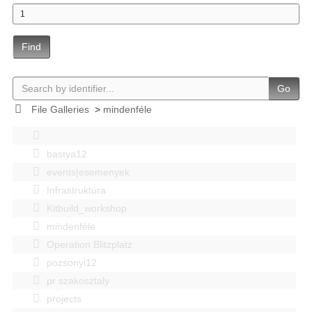
Find
Go
File Galleries
>
mindenféle
bastya12
events|esemenyek
Infrastruktúra
Kitbuild_workshop
mindenféle
Operation Blitzplatz
pozsonyi12
pr szakosztaly
projects