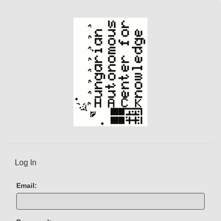
n
t
)
Log In
Email: