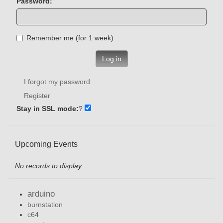
Password:
Remember me (for 1 week)
Log in
I forgot my password
Register
Stay in SSL mode:
?
Upcoming Events
No records to display
arduino
burnstation
c64