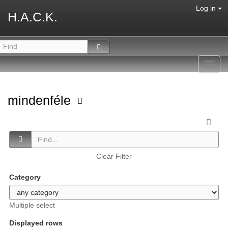
Log in
H.A.C.K.
Toggl
navig
mindenféle
Clear Filter
Category
Multiple select
Displayed rows