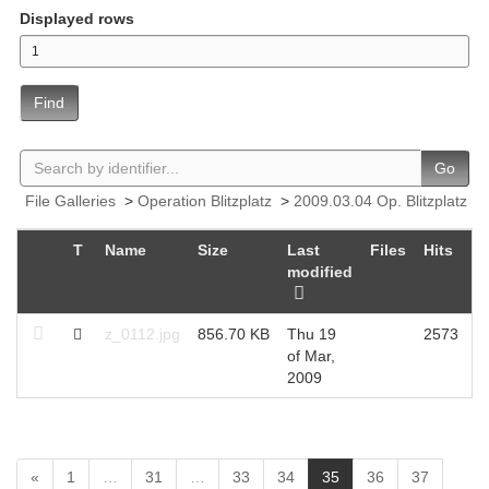
Displayed rows
Find
Go
File Galleries
>
Operation Blitzplatz
>
2009.03.04 Op. Blitzplatz
T
Name
Size
Last
Files
Hits
modified
z_0112.jpg
856.70 KB
Thu 19
2573
of Mar,
2009
(
«
1
…
31
…
33
34
35
36
37