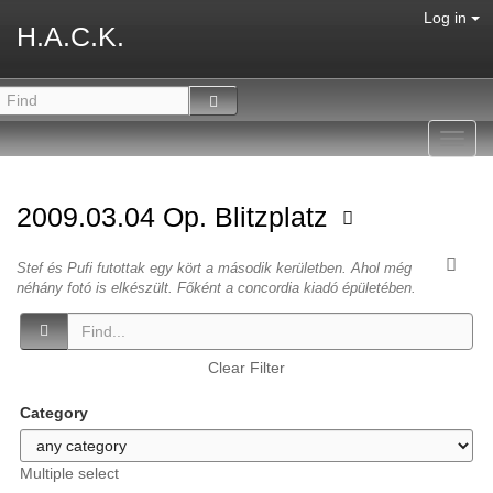
Log in
H.A.C.K.
Toggl
navig
2009.03.04 Op. Blitzplatz
Stef és Pufi futottak egy kört a második kerületben. Ahol még
néhány fotó is elkészült. Főként a concordia kiadó épületében.
Clear Filter
Category
Multiple select