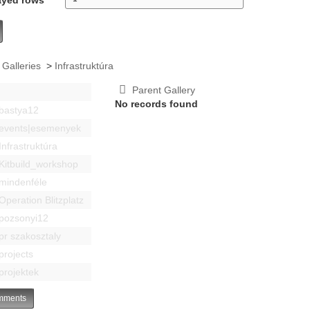
 Galleries
>
Infrastruktúra
Parent Gallery
No records found
bastya12
events|esemenyek
Infrastruktúra
Kitbuild_workshop
mindenféle
Operation Blitzplatz
pozsonyi12
pr szakosztaly
projects
projektek
ments