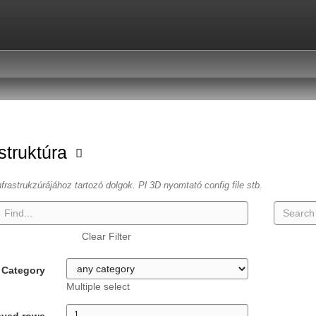
astruktúra
frastrukzúrájához tartozó dolgok. Pl 3D nyomtató config file stb.
Clear Filter
Category
Multiple select
ayed rows