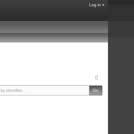
Log in
Go