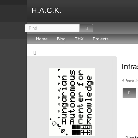
H.A.C.K.
Home
Blog
THX
Projects
Infr
A hack in
Displ