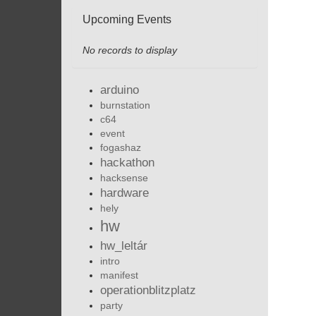
Upcoming Events
No records to display
arduino
burnstation
c64
event
fogashaz
hackathon
hacksense
hardware
hely
hw
hw_leltár
intro
manifest
operationblitzplatz
party