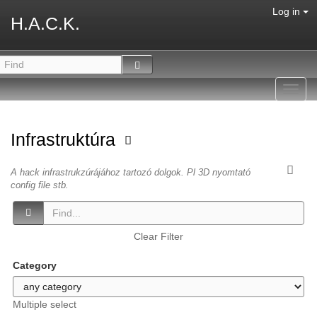
Log in
H.A.C.K.
Toggl
navig
Infrastruktúra
A hack infrastrukzúrájához tartozó dolgok. Pl 3D nyomtató
config file stb.
Clear Filter
Category
Multiple select