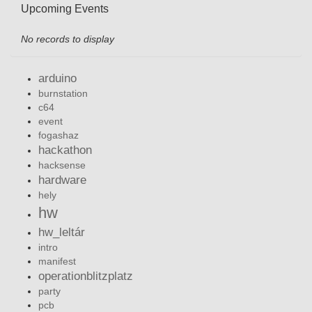
Upcoming Events
No records to display
arduino
burnstation
c64
event
fogashaz
hackathon
hacksense
hardware
hely
hw
hw_leltár
intro
manifest
operationblitzplatz
party
pcb