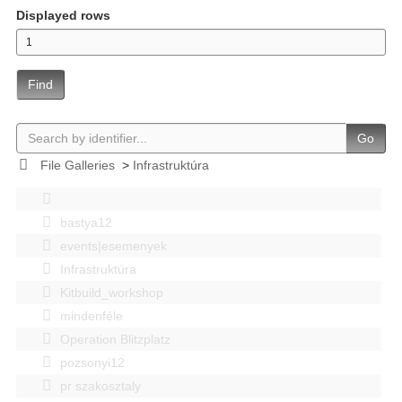
Displayed rows
Find
Go
File Galleries
>
Infrastruktúra
bastya12
events|esemenyek
Infrastruktúra
Kitbuild_workshop
mindenféle
Operation Blitzplatz
pozsonyi12
pr szakosztaly