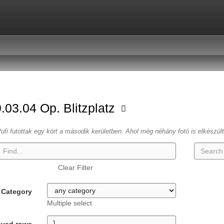
.03.04 Op. Blitzplatz
ufi futottak egy kört a második kerületben. Ahol még néhány fotó is elkészül
Clear Filter
Category
Multiple select
ayed rows