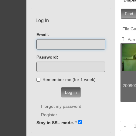
Find
Log In
File Ga
Email:
Pare
Password:
Remember me (for 1 week)
200903
Log in
I forgot my password
Register
Stay in SSL mode:
?
«