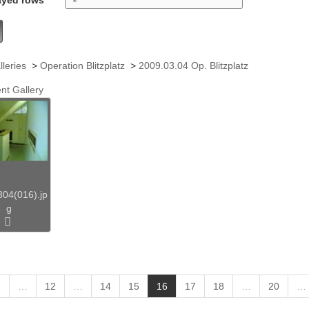
lleries
>
Operation Blitzplatz
>
2009.03.04 Op. Blitzplatz
nt Gallery
04(016).jp
g
(
1
…
12
…
14
15
16
17
18
…
20
…
c