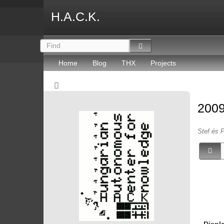
H.A.C.K.
Home
Blog
THX
Projects
2009
Stef és P
Displ