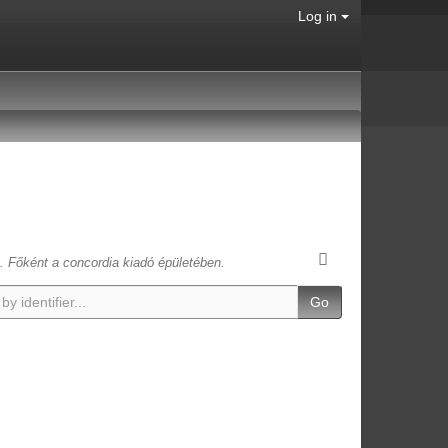
Log in
t. Főként a concordia kiadó épületében.
Go