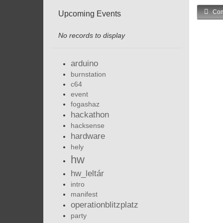
Com
Upcoming Events
No records to display
arduino
burnstation
c64
event
fogashaz
hackathon
hacksense
hardware
hely
hw
hw_leltár
intro
manifest
operationblitzplatz
party