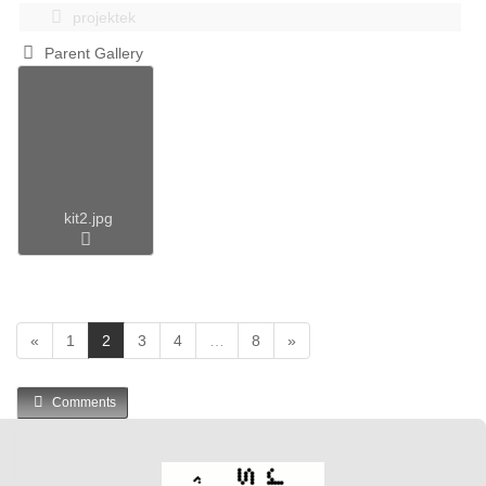
projektek
Parent Gallery
kit2.jpg
(
«
1
2
3
4
…
8
»
c
u
Comments
r
r
e
n