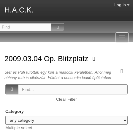
Log in
H.A.C.K.
Toggl
navig
2009.03.04 Op. Blitzplatz
Stef és Pufi futottak egy kört a második kerületben. Ahol még
néhány fotó is elkészült. Főként a concordia kiadó épületében.
Clear Filter
Category
Multiple select