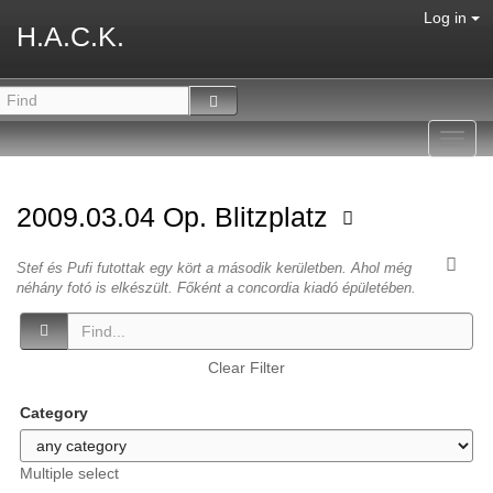
Log in
H.A.C.K.
Toggl
navig
2009.03.04 Op. Blitzplatz
Stef és Pufi futottak egy kört a második kerületben. Ahol még
néhány fotó is elkészült. Főként a concordia kiadó épületében.
Clear Filter
Category
Multiple select